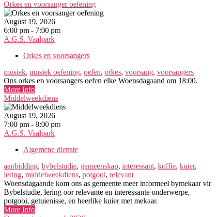
Orkes en voorsanger oefening
August 19, 2026
6:00 pm - 7:00 pm
A.G.S. Vaalpark
Orkes en voorsangers
musiek
,
musiek oefening
,
oefen
,
orkes
,
voorsang
,
voorsangers
Ons orkes en voorsangers oefen elke Woensdagaand om 18:00.
More Info
Middelweekdiens
August 19, 2026
7:00 pm - 8:00 pm
A.G.S. Vaalpark
Algemene dienste
aanbidding
,
bybelstudie
,
gemeenskap
,
interessant
,
koffie
,
kuier
,
lering
,
middelweekdiens
,
potgooi
,
relevant
Woensdagaande kom ons as gemeente meer informeel bymekaar vir
Bybelstudie, lering oor relevante en interessante onderwerpe,
potgooi, getuienisse, en heerlike kuier met mekaar.
More Info