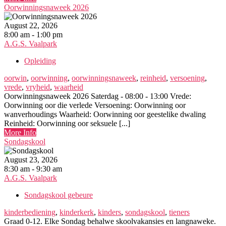
Oorwinningsnaweek 2026
August 22, 2026
8:00 am - 1:00 pm
A.G.S. Vaalpark
Opleiding
oorwin
,
oorwinning
,
oorwinningsnaweek
,
reinheid
,
versoening
,
vrede
,
vryheid
,
waarheid
Oorwinningsnaweek 2026 Saterdag - 08:00 - 13:00 Vrede:
Oorwinning oor die verlede Versoening: Oorwinning oor
wanverhoudings Waarheid: Oorwinning oor geestelike dwaling
Reinheid: Oorwinning oor seksuele [...]
More Info
Sondagskool
August 23, 2026
8:30 am - 9:30 am
A.G.S. Vaalpark
Sondagskool gebeure
kinderbediening
,
kinderkerk
,
kinders
,
sondagskool
,
tieners
Graad 0-12. Elke Sondag behalwe skoolvakansies en langnaweke.