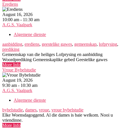
Erediens
August 16, 2026
10:00 am - 11:30 am
A.G.S. Vaalpark
Algemene dienste
aanbidding
,
erediens
,
geestelike gawes
,
gemeenskap
,
lofprysing
,
prediking
Gemeenskap van die heiliges Lofprysing en aanbidding
Woordprediking Gemeenskaplike gebed Geestelike gawes
More Info
Vroue Bybelstudie
August 19, 2026
9:30 am - 10:30 am
A.G.S. Vaalpark
Algemene dienste
bybelstudie
,
dames
,
vroue
,
vroue bybelstudie
Elke Woensdagoggend. Al die dames is baie welkom. Nooi u
vriendinne.
More Info