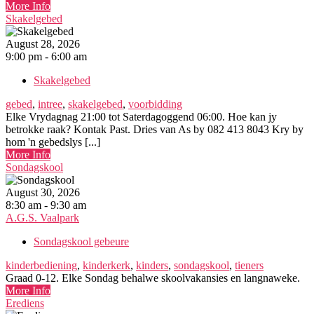
More Info
Skakelgebed
August 28, 2026
9:00 pm - 6:00 am
Skakelgebed
gebed
,
intree
,
skakelgebed
,
voorbidding
Elke Vrydagnag 21:00 tot Saterdagoggend 06:00. Hoe kan jy
betrokke raak? Kontak Past. Dries van As by 082 413 8043 Kry by
hom 'n gebedslys [...]
More Info
Sondagskool
August 30, 2026
8:30 am - 9:30 am
A.G.S. Vaalpark
Sondagskool gebeure
kinderbediening
,
kinderkerk
,
kinders
,
sondagskool
,
tieners
Graad 0-12. Elke Sondag behalwe skoolvakansies en langnaweke.
More Info
Erediens