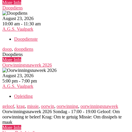
More Info
Doopdiens
August 23, 2026
10:00 am - 11:30 am
A.G.S. Vaalpark
Doopdienste
doop
,
doopdiens
Doopdiens
More Info
Oorwinningsnaweek 2026
August 23, 2026
5:00 pm - 7:00 pm
A.G.S. Vaalpark
Opleiding
geloof
,
krag
,
missie
,
oorwin
,
oorwinning
,
oorwinningsnaweek
Oorwinningsnaweek 2026 Sondag - 17:00 - 19:00 Geloof: Om
oorwinning te beleef Krag: Om te getuig Missie: Om dissipels te
maak
More Info