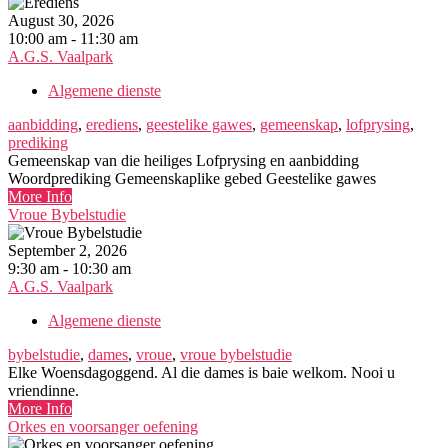
August 30, 2026
10:00 am - 11:30 am
A.G.S. Vaalpark
Algemene dienste
aanbidding
,
erediens
,
geestelike gawes
,
gemeenskap
,
lofprysing
,
prediking
Gemeenskap van die heiliges Lofprysing en aanbidding
Woordprediking Gemeenskaplike gebed Geestelike gawes
More Info
Vroue Bybelstudie
September 2, 2026
9:30 am - 10:30 am
A.G.S. Vaalpark
Algemene dienste
bybelstudie
,
dames
,
vroue
,
vroue bybelstudie
Elke Woensdagoggend. Al die dames is baie welkom. Nooi u
vriendinne.
More Info
Orkes en voorsanger oefening