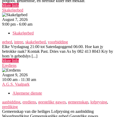
potgooi, getuienisse, en heerlike kuier met mekaar.
More Info
Skakelgebed
August 7, 2026
9:00 pm - 6:00 am
Skakelgebed
gebed
,
intree
,
skakelgebed
,
voorbidding
Elke Vrydagnag 21:00 tot Saterdagoggend 06:00. Hoe kan jy
betrokke raak? Kontak Past. Dries van As by 082 413 8043 Kry by
hom 'n gebedslys [...]
More Info
Erediens
August 9, 2026
10:00 am - 11:30 am
A.G.S. Vaalpark
Algemene dienste
aanbidding
,
erediens
,
geestelike gawes
,
gemeenskap
,
lofprysing
,
prediking
Gemeenskap van die heiliges Lofprysing en aanbidding
Woordprediking Gemeenskaplike gebed Geestelike gawes