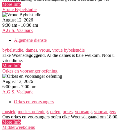
More Info
Vroue Bybelstudie
August 12, 2026
9:30 am - 10:30 am
A.G.S. Vaalpark
Algemene dienste
bybelstudie
,
dames
,
vroue
,
vroue bybelstudie
Elke Woensdagoggend. Al die dames is baie welkom. Nooi u
vriendinne.
More Info
Orkes en voorsanger oefening
August 12, 2026
6:00 pm - 7:00 pm
A.G.S. Vaalpark
Orkes en voorsangers
musiek
,
musiek oefening
,
oefen
,
orkes
,
voorsang
,
voorsangers
Ons orkes en voorsangers oefen elke Woensdagaand om 18:00.
More Info
Middelweekdiens