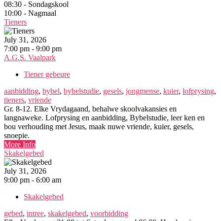
08:30 - Sondagskool
10:00 - Nagmaal
Tieners
July 31, 2026
7:00 pm - 9:00 pm
A.G.S. Vaalpark
Tiener gebeure
aanbidding
,
bybel
,
bybelstudie
,
gesels
,
jongmense
,
kuier
,
lofprysing
,
tieners
,
vriende
Gr. 8-12. Elke Vrydagaand, behalwe skoolvakansies en
langnaweke. Lofprysing en aanbidding, Bybelstudie, leer ken en
bou verhouding met Jesus, maak nuwe vriende, kuier, gesels,
snoepie.
More Info
Skakelgebed
July 31, 2026
9:00 pm - 6:00 am
Skakelgebed
gebed
,
intree
,
skakelgebed
,
voorbidding