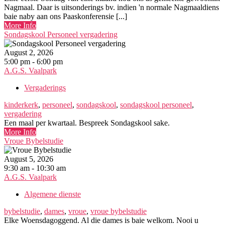
Nagmaal. Daar is uitsonderings bv. indien 'n normale Nagmaaldiens
baie naby aan ons Paaskonferensie [...]
More Info
Sondagskool Personeel vergadering
August 2, 2026
5:00 pm - 6:00 pm
A.G.S. Vaalpark
Vergaderings
kinderkerk
,
personeel
,
sondagskool
,
sondagskool personeel
,
vergadering
Een maal per kwartaal. Bespreek Sondagskool sake.
More Info
Vroue Bybelstudie
August 5, 2026
9:30 am - 10:30 am
A.G.S. Vaalpark
Algemene dienste
bybelstudie
,
dames
,
vroue
,
vroue bybelstudie
Elke Woensdagoggend. Al die dames is baie welkom. Nooi u