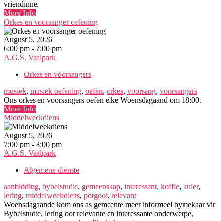
vriendinne.
More Info
Orkes en voorsanger oefening
August 5, 2026
6:00 pm - 7:00 pm
A.G.S. Vaalpark
Orkes en voorsangers
musiek
,
musiek oefening
,
oefen
,
orkes
,
voorsang
,
voorsangers
Ons orkes en voorsangers oefen elke Woensdagaand om 18:00.
More Info
Middelweekdiens
August 5, 2026
7:00 pm - 8:00 pm
A.G.S. Vaalpark
Algemene dienste
aanbidding
,
bybelstudie
,
gemeenskap
,
interessant
,
koffie
,
kuier
,
lering
,
middelweekdiens
,
potgooi
,
relevant
Woensdagaande kom ons as gemeente meer informeel bymekaar vir
Bybelstudie, lering oor relevante en interessante onderwerpe,