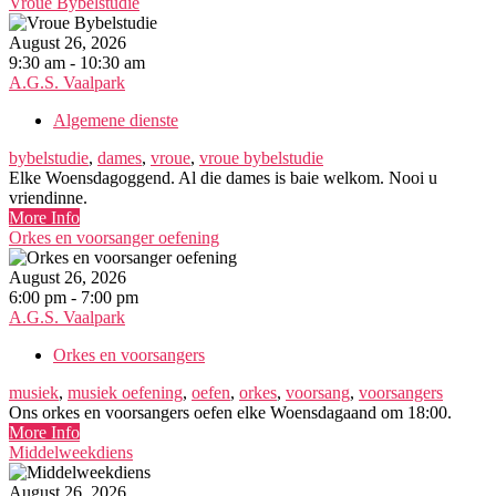
Vroue Bybelstudie
August 26, 2026
9:30 am - 10:30 am
A.G.S. Vaalpark
Algemene dienste
bybelstudie
,
dames
,
vroue
,
vroue bybelstudie
Elke Woensdagoggend. Al die dames is baie welkom. Nooi u
vriendinne.
More Info
Orkes en voorsanger oefening
August 26, 2026
6:00 pm - 7:00 pm
A.G.S. Vaalpark
Orkes en voorsangers
musiek
,
musiek oefening
,
oefen
,
orkes
,
voorsang
,
voorsangers
Ons orkes en voorsangers oefen elke Woensdagaand om 18:00.
More Info
Middelweekdiens
August 26, 2026