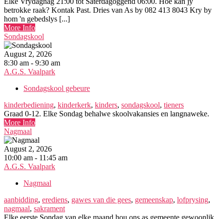
Elke Vrydagnag 21:00 tot Saterdagoggend 06:00. Hoe kan jy
betrokke raak? Kontak Past. Dries van As by 082 413 8043 Kry by
hom 'n gebedslys [...]
More Info
Sondagskool
August 2, 2026
8:30 am - 9:30 am
A.G.S. Vaalpark
Sondagskool gebeure
kinderbediening
,
kinderkerk
,
kinders
,
sondagskool
,
tieners
Graad 0-12. Elke Sondag behalwe skoolvakansies en langnaweke.
More Info
Nagmaal
August 2, 2026
10:00 am - 11:45 am
A.G.S. Vaalpark
Nagmaal
aanbidding
,
erediens
,
gawes van die gees
,
gemeenskap
,
lofprysing
,
nagmaal
,
sakrament
Elke eerste Sondag van elke maand hou ons as gemeente gewoonlik