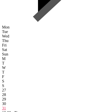
Mon
Tue
Wed
Thu
Fri
Sat
Sun
M
T
W
T
F
S
S
27
28
29
30
31