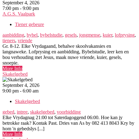
September 4, 2026
7:00 pm - 9:00 pm
A.G.S. Vaalpark
Tiener gebeure
aanbidding
,
bybel
,
bybelstudie
,
gesels
,
jongmense
,
kuier
,
lofprysing
,
tieners
,
vriende
Gr. 8-12. Elke Vrydagaand, behalwe skoolvakansies en
langnaweke. Lofprysing en aanbidding, Bybelstudie, leer ken en
bou verhouding met Jesus, maak nuwe vriende, kuier, gesels,
snoepie.
More Info
Skakelgebed
September 4, 2026
9:00 pm - 6:00 am
Skakelgebed
gebed
,
intree
,
skakelgebed
,
voorbidding
Elke Vrydagnag 21:00 tot Saterdagoggend 06:00. Hoe kan jy
betrokke raak? Kontak Past. Dries van As by 082 413 8043 Kry by
hom 'n gebedslys [...]
More Info