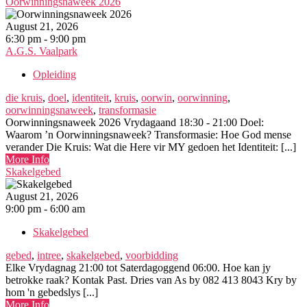
Oorwinningsnaweek 2026
August 21, 2026
6:30 pm - 9:00 pm
A.G.S. Vaalpark
Opleiding
die kruis
,
doel
,
identiteit
,
kruis
,
oorwin
,
oorwinning
,
oorwinningsnaweek
,
transformasie
Oorwinningsnaweek 2026 Vrydagaand 18:30 - 21:00 Doel:
Waarom ’n Oorwinningsnaweek? Transformasie: Hoe God mense
verander Die Kruis: Wat die Here vir MY gedoen het Identiteit: [...]
More Info
Skakelgebed
August 21, 2026
9:00 pm - 6:00 am
Skakelgebed
gebed
,
intree
,
skakelgebed
,
voorbidding
Elke Vrydagnag 21:00 tot Saterdagoggend 06:00. Hoe kan jy
betrokke raak? Kontak Past. Dries van As by 082 413 8043 Kry by
hom 'n gebedslys [...]
More Info