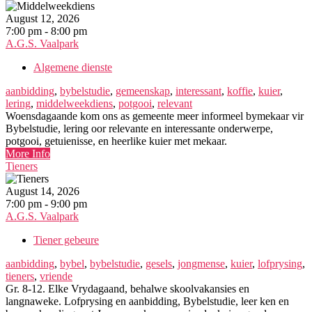
August 12, 2026
7:00 pm - 8:00 pm
A.G.S. Vaalpark
Algemene dienste
aanbidding
,
bybelstudie
,
gemeenskap
,
interessant
,
koffie
,
kuier
,
lering
,
middelweekdiens
,
potgooi
,
relevant
Woensdagaande kom ons as gemeente meer informeel bymekaar vir
Bybelstudie, lering oor relevante en interessante onderwerpe,
potgooi, getuienisse, en heerlike kuier met mekaar.
More Info
Tieners
August 14, 2026
7:00 pm - 9:00 pm
A.G.S. Vaalpark
Tiener gebeure
aanbidding
,
bybel
,
bybelstudie
,
gesels
,
jongmense
,
kuier
,
lofprysing
,
tieners
,
vriende
Gr. 8-12. Elke Vrydagaand, behalwe skoolvakansies en
langnaweke. Lofprysing en aanbidding, Bybelstudie, leer ken en