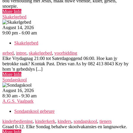
bou verhouding met Jesus, maak nuwe vriende, kuier, gesels,
snoepie.
More Info
Skakelgebed
August 14, 2026
9:00 pm - 6:00 am
Skakelgebed
gebed
,
intree
,
skakelgebed
,
voorbidding
Elke Vrydagnag 21:00 tot Saterdagoggend 06:00. Hoe kan jy
betrokke raak? Kontak Past. Dries van As by 082 413 8043 Kry by
hom 'n gebedslys [...]
More Info
Sondagskool
August 16, 2026
8:30 am - 9:30 am
A.G.S. Vaalpark
Sondagskool gebeure
kinderbediening
,
kinderkerk
,
kinders
,
sondagskool
,
tieners
Graad 0-12. Elke Sondag behalwe skoolvakansies en langnaweke.
More Info