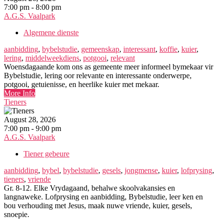
7:00 pm - 8:00 pm
A.G.S. Vaalpark
Algemene dienste
aanbidding
,
bybelstudie
,
gemeenskap
,
interessant
,
koffie
,
kuier
,
lering
,
middelweekdiens
,
potgooi
,
relevant
Woensdagaande kom ons as gemeente meer informeel bymekaar vir
Bybelstudie, lering oor relevante en interessante onderwerpe,
potgooi, getuienisse, en heerlike kuier met mekaar.
More Info
Tieners
August 28, 2026
7:00 pm - 9:00 pm
A.G.S. Vaalpark
Tiener gebeure
aanbidding
,
bybel
,
bybelstudie
,
gesels
,
jongmense
,
kuier
,
lofprysing
,
tieners
,
vriende
Gr. 8-12. Elke Vrydagaand, behalwe skoolvakansies en
langnaweke. Lofprysing en aanbidding, Bybelstudie, leer ken en
bou verhouding met Jesus, maak nuwe vriende, kuier, gesels,
snoepie.