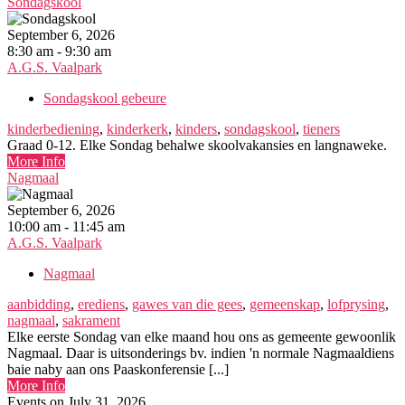
Sondagskool
September 6, 2026
8:30 am - 9:30 am
A.G.S. Vaalpark
Sondagskool gebeure
kinderbediening
,
kinderkerk
,
kinders
,
sondagskool
,
tieners
Graad 0-12. Elke Sondag behalwe skoolvakansies en langnaweke.
More Info
Nagmaal
September 6, 2026
10:00 am - 11:45 am
A.G.S. Vaalpark
Nagmaal
aanbidding
,
erediens
,
gawes van die gees
,
gemeenskap
,
lofprysing
,
nagmaal
,
sakrament
Elke eerste Sondag van elke maand hou ons as gemeente gewoonlik
Nagmaal. Daar is uitsonderings bv. indien 'n normale Nagmaaldiens
baie naby aan ons Paaskonferensie [...]
More Info
Events on July 31, 2026