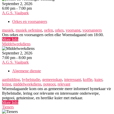
September 2, 2026
6:00 pm - 7:00 pm
A.G.S. Vaalpark
Orkes en voorsangers
musiek
,
musiek oefening
,
oefen
,
orkes
,
voorsang
,
voorsangers
Ons orkes en voorsangers oefen elke Woensdagaand om 18:00.
More Info
Middelweekdiens
September 2, 2026
7:00 pm - 8:00 pm
A.G.S. Vaalpark
Algemene dienste
aanbidding
,
bybelstudie
,
gemeenskap
,
interessant
,
koffie
,
kuier
,
lering
,
middelweekdiens
,
potgooi
,
relevant
Woensdagaande kom ons as gemeente meer informeel bymekaar vir
Bybelstudie, lering oor relevante en interessante onderwerpe,
potgooi, getuienisse, en heerlike kuier met mekaar.
More Info
Tieners