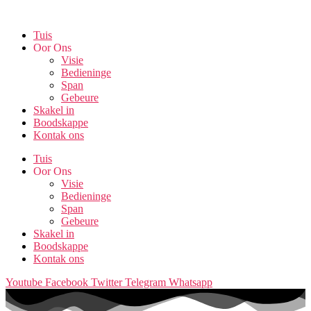
Skip
to
Tuis
the
Oor Ons
content
Visie
Bedieninge
Span
Gebeure
Skakel in
Boodskappe
Kontak ons
Tuis
Oor Ons
Visie
Bedieninge
Span
Gebeure
Skakel in
Boodskappe
Kontak ons
Youtube
Facebook
Twitter
Telegram
Whatsapp