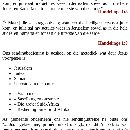
kom, en julle sal my getuies wees in Jerusalem sowel as in die hele
Judéa en Samaría en tot aan die uiterste van die aarde.”
Handelinge 1:8
8
“
Maar julle sal krag ontvang wanneer die Heilige Gees oor julle
kom, en julle sal my getuies wees in Jerusalem sowel as in die hele
Judéa en Samaría en tot aan die uiterste van die aarde.”
Handelinge 1:8
Ons sendingbediening is geskoei op die metodiek wat deur Jesus
voorgestel is:
Jerusalem
Judea
Samaria
Uiterste van die aarde
– Vaalpark
– Sasolburg en omstreke
– Die groter Suid-Afrika
– Bediening buite Suid-Afrika
As gemeente onderneem ons nie sendinguitreike na buite ons
“
Judea
” gebied nie, primêr omdat ons glo dat dit ‘n taak is wat
beter gedoen kan word
deur persone wat
vertroud is met die