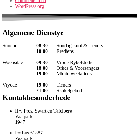
Comments feed
WordPress.org
Algemene Dienstye
Sondae
08:30
Sondagskool & Tieners
10:00
Erediens
Woensdae
09:30
Vroue Bybelstudie
18:00
Orkes & Voorsangers
19:00
Middelweekdiens
Vrydae
19:00
Tieners
21:00
Skakelgebed
Kontakbesonderhede
H/v Pres. Swart en Tafelberg
Vaalpark
1947
Posbus 61887
Vaalpark