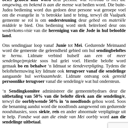
omgewing
, en
bekend is aan die mense
wat bedien word. Die buite-
Judea bediening word dus gedoen deur persone wat geroepe voel
om die evangelie in ‘n betrokke land te bring, terwyl dit Vaalpark
gemeente se rol is om
ondersteuning
deur
gebed
en
materiële
middele
te bied. Ons bediening word sterk beïnvloed deur ons
wederkoms-visie
van die
hereniging van die Jode in hul beloofde
land
.
Ons sendingjaar loop vanaf
Junie
tot
Mei
. Gedurende Meimaand
word die gemeente die geleendheid gebied om hul
sendingbeloftes
te
hernu
. Lidmate verbind hulself aan
een
of
meer
sendelinge/projekte
soos hul gelei voel. Hierdie belofte word
gemaak
bo en behalwe
‘n lidmaat se
tiendeverpligting
. Tydens die
beloftehernuwing kry lidmate ook
terugvoer vanaf die sendelinge
aangaande hul
werksaamhede
. Lidmate ontvang ook
gereeld
persoonlike terugvoer
vanaf die sendeling/e wat hul ondersteun.
‘n
Sendingkomitee
administreer die gemeentebydraes deur die
uitbetaling van 50% van die belofte direk aan die sendeling/e
,
terwyl die
oorblywende 50% in ‘n noodfonds
gehou word. Soos
die benaming aandui word die noodfonds aangewend om gedurende
noodsituasies
, soos
siekte
,
reis
en ander abnormale verpligtinge uit
te help.
Fondse wat aan die einde van Mei oorbly
word
aan die
sendelinge uitbetaal
.