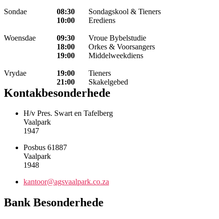
Sondae
08:30
Sondagskool & Tieners
10:00
Erediens
Woensdae
09:30
Vroue Bybelstudie
18:00
Orkes & Voorsangers
19:00
Middelweekdiens
Vrydae
19:00
Tieners
21:00
Skakelgebed
Kontakbesonderhede
H/v Pres. Swart en Tafelberg
Vaalpark
1947
Posbus 61887
Vaalpark
1948
kantoor@agsvaalpark.co.za
Bank Besonderhede