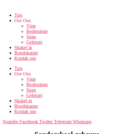
Skip
to
Tuis
the
Oor Ons
content
Visie
Bedieninge
Span
Gebeure
Skakel in
Boodskappe
Kontak ons
Tuis
Oor Ons
Visie
Bedieninge
Span
Gebeure
Skakel in
Boodskappe
Kontak ons
Youtube
Facebook
Twitter
Telegram
Whatsapp