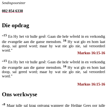
Sendingvoorsitter
082 854 6338
Die opdrag
15
“
En Hy het vir hulle gesê: Gaan die hele wêreld in en verkondig
16
die evangelie aan die ganse mensdom.
Hy wat glo en hom laat
doop, sal gered word; maar hy wat nie glo nie, sal veroordeel
word.”
Markus 16:15-16
15
“
En Hy het vir hulle gesê: Gaan die hele wêreld in en verkondig
16
die evangelie aan die ganse mensdom.
Hy wat glo en hom laat
doop, sal gered word; maar hy wat nie glo nie, sal veroordeel
word.”
Markus 16:15-16
Ons werkwyse
8
“
Maar julle sal krag ontvang wanneer die Heilige Gees oor julle