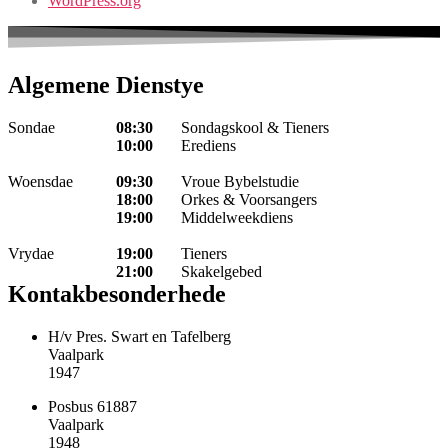
WordPress.org
Algemene Dienstye
Sondae
08:30
Sondagskool & Tieners
10:00
Erediens
Woensdae
09:30
Vroue Bybelstudie
18:00
Orkes & Voorsangers
19:00
Middelweekdiens
Vrydae
19:00
Tieners
21:00
Skakelgebed
Kontakbesonderhede
H/v Pres. Swart en Tafelberg
Vaalpark
1947
Posbus 61887
Vaalpark
1948