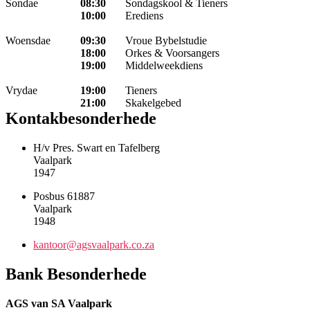
Sondae
08:30
Sondagskool & Tieners
10:00
Erediens
Woensdae
09:30
Vroue Bybelstudie
18:00
Orkes & Voorsangers
19:00
Middelweekdiens
Vrydae
19:00
Tieners
21:00
Skakelgebed
Kontakbesonderhede
H/v Pres. Swart en Tafelberg
Vaalpark
1947
Posbus 61887
Vaalpark
1948
kantoor@agsvaalpark.co.za
Bank Besonderhede
AGS van SA Vaalpark