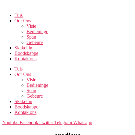
Skip
to
Tuis
the
Oor Ons
content
Visie
Bedieninge
Span
Gebeure
Skakel in
Boodskappe
Kontak ons
Tuis
Oor Ons
Visie
Bedieninge
Span
Gebeure
Skakel in
Boodskappe
Kontak ons
Youtube
Facebook
Twitter
Telegram
Whatsapp