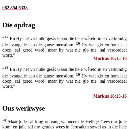
082 854 6338
Die opdrag
15
“
En Hy het vir hulle gesê: Gaan die hele wêreld in en verkondig
16
die evangelie aan die ganse mensdom.
Hy wat glo en hom laat
doop, sal gered word; maar hy wat nie glo nie, sal veroordeel
word.”
Markus 16:15-16
15
“
En Hy het vir hulle gesê: Gaan die hele wêreld in en verkondig
16
die evangelie aan die ganse mensdom.
Hy wat glo en hom laat
doop, sal gered word; maar hy wat nie glo nie, sal veroordeel
word.”
Markus 16:15-16
Ons werkwyse
8
“
Maar julle sal krag ontvang wanneer die Heilige Gees oor julle
kom, en julle sal my getuies wees in Jerusalem sowel as in die hele