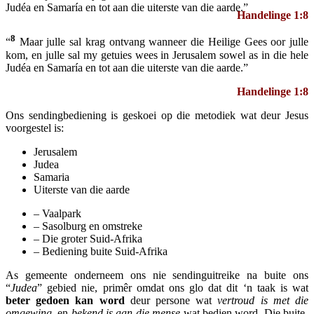
Judéa en Samaría en tot aan die uiterste van die aarde.”
Handelinge 1:8
8
“
Maar julle sal krag ontvang wanneer die Heilige Gees oor julle
kom, en julle sal my getuies wees in Jerusalem sowel as in die hele
Judéa en Samaría en tot aan die uiterste van die aarde.”
Handelinge 1:8
Ons sendingbediening is geskoei op die metodiek wat deur Jesus
voorgestel is:
Jerusalem
Judea
Samaria
Uiterste van die aarde
– Vaalpark
– Sasolburg en omstreke
– Die groter Suid-Afrika
– Bediening buite Suid-Afrika
As gemeente onderneem ons nie sendinguitreike na buite ons
“
Judea
” gebied nie, primêr omdat ons glo dat dit ‘n taak is wat
beter gedoen kan word
deur persone wat
vertroud is met die
omgewing
, en
bekend is aan die mense
wat bedien word. Die buite-