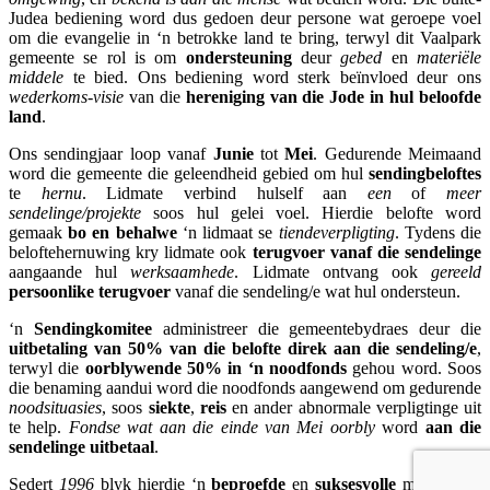
Judea bediening word dus gedoen deur persone wat geroepe voel
om die evangelie in ‘n betrokke land te bring, terwyl dit Vaalpark
gemeente se rol is om
ondersteuning
deur
gebed
en
materiële
middele
te bied. Ons bediening word sterk beïnvloed deur ons
wederkoms-visie
van die
hereniging van die Jode in hul beloofde
land
.
Ons sendingjaar loop vanaf
Junie
tot
Mei
. Gedurende Meimaand
word die gemeente die geleendheid gebied om hul
sendingbeloftes
te
hernu
. Lidmate verbind hulself aan
een
of
meer
sendelinge/projekte
soos hul gelei voel. Hierdie belofte word
gemaak
bo en behalwe
‘n lidmaat se
tiendeverpligting
. Tydens die
beloftehernuwing kry lidmate ook
terugvoer vanaf die sendelinge
aangaande hul
werksaamhede
. Lidmate ontvang ook
gereeld
persoonlike terugvoer
vanaf die sendeling/e wat hul ondersteun.
‘n
Sendingkomitee
administreer die gemeentebydraes deur die
uitbetaling van 50% van die belofte direk aan die sendeling/e
,
terwyl die
oorblywende 50% in ‘n noodfonds
gehou word. Soos
die benaming aandui word die noodfonds aangewend om gedurende
noodsituasies
, soos
siekte
,
reis
en ander abnormale verpligtinge uit
te help.
Fondse wat aan die einde van Mei oorbly
word
aan die
sendelinge uitbetaal
.
Sedert
1996
blyk hierdie ‘n
beproefde
en
suksesvolle
manier van