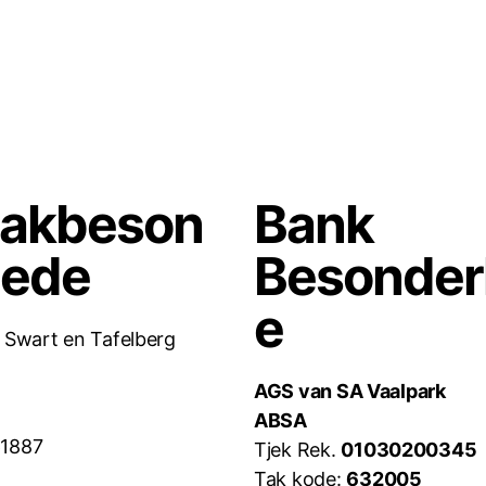
takbeson
Bank
hede
Besonde
e
. Swart en Tafelberg
AGS van SA Vaalpark
ABSA
61887
Tjek Rek.
01030200345
Tak kode:
632005