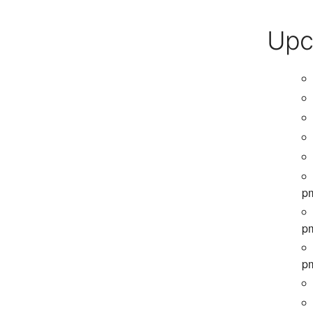
Upc
p
p
p