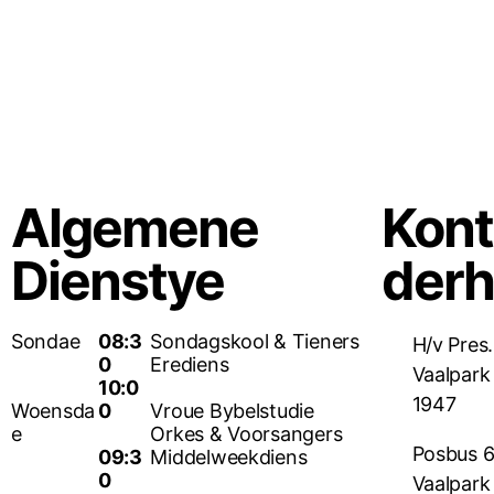
Algemene
Kon
Dienstye
der
Sondae
08:3
Sondagskool & Tieners
H/v Pres
0
Erediens
Vaalpark
10:0
1947
Woensda
0
Vroue Bybelstudie
e
Orkes & Voorsangers
Posbus 
09:3
Middelweekdiens
0
Vaalpark