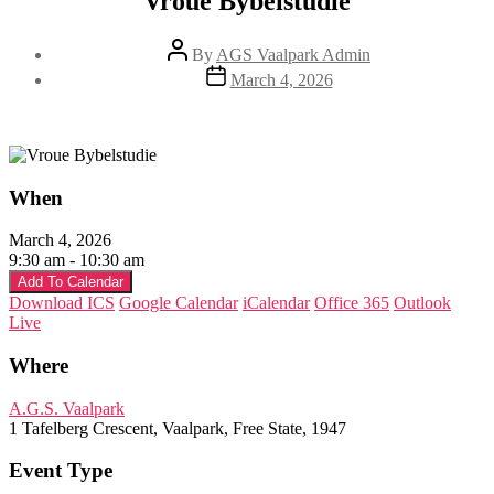
Vroue Bybelstudie
Post
By
AGS Vaalpark Admin
author
Post
March 4, 2026
date
When
March 4, 2026
9:30 am - 10:30 am
Add To Calendar
Download ICS
Google Calendar
iCalendar
Office 365
Outlook
Live
Where
A.G.S. Vaalpark
1 Tafelberg Crescent, Vaalpark, Free State, 1947
Event Type