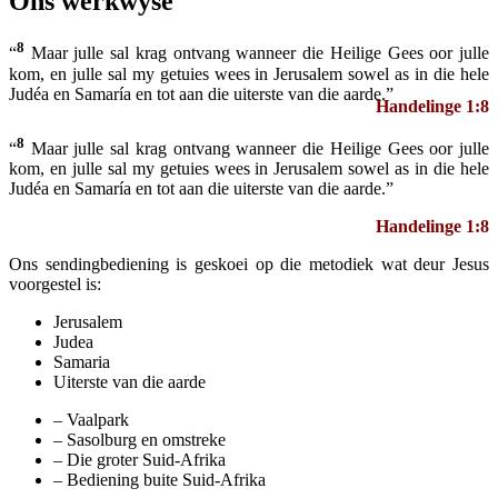
Ons werkwyse
8
“
Maar julle sal krag ontvang wanneer die Heilige Gees oor julle
kom, en julle sal my getuies wees in Jerusalem sowel as in die hele
Judéa en Samaría en tot aan die uiterste van die aarde.”
Handelinge 1:8
8
“
Maar julle sal krag ontvang wanneer die Heilige Gees oor julle
kom, en julle sal my getuies wees in Jerusalem sowel as in die hele
Judéa en Samaría en tot aan die uiterste van die aarde.”
Handelinge 1:8
Ons sendingbediening is geskoei op die metodiek wat deur Jesus
voorgestel is:
Jerusalem
Judea
Samaria
Uiterste van die aarde
– Vaalpark
– Sasolburg en omstreke
– Die groter Suid-Afrika
– Bediening buite Suid-Afrika