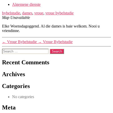
Algemene dienste
bybelstudie
,
dames
,
vroue
,
vroue bybelstudie
Map Unavailable
Elke Woensdagoggend. Al die dames is baie welkom. Nooi u
vriendinne.
←
Vroue Bybelstudie
→
Vroue Bybelstudie
Search
for:
Recent Comments
Archives
Categories
No categories
Meta