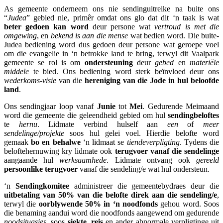
As gemeente onderneem ons nie sendinguitreike na buite ons
“
Judea
” gebied nie, primêr omdat ons glo dat dit ‘n taak is wat
beter gedoen kan word
deur persone wat
vertroud is met die
omgewing
, en
bekend is aan die mense
wat bedien word. Die buite-
Judea bediening word dus gedoen deur persone wat geroepe voel
om die evangelie in ‘n betrokke land te bring, terwyl dit Vaalpark
gemeente se rol is om
ondersteuning
deur
gebed
en
materiële
middele
te bied. Ons bediening word sterk beïnvloed deur ons
wederkoms-visie
van die
hereniging van die Jode in hul beloofde
land
.
Ons sendingjaar loop vanaf
Junie
tot
Mei
. Gedurende Meimaand
word die gemeente die geleendheid gebied om hul
sendingbeloftes
te
hernu
. Lidmate verbind hulself aan
een
of
meer
sendelinge/projekte
soos hul gelei voel. Hierdie belofte word
gemaak
bo en behalwe
‘n lidmaat se
tiendeverpligting
. Tydens die
beloftehernuwing kry lidmate ook
terugvoer vanaf die sendelinge
aangaande hul
werksaamhede
. Lidmate ontvang ook
gereeld
persoonlike terugvoer
vanaf die sendeling/e wat hul ondersteun.
‘n
Sendingkomitee
administreer die gemeentebydraes deur die
uitbetaling van 50% van die belofte direk aan die sendeling/e
,
terwyl die
oorblywende 50% in ‘n noodfonds
gehou word. Soos
die benaming aandui word die noodfonds aangewend om gedurende
noodsituasies
, soos
siekte
,
reis
en ander abnormale verpligtinge uit