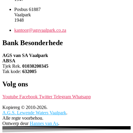
Posbus 61887
Vaalpark
1948
kantoor@agsvaalpark.co.za
Bank Besonderhede
AGS van SA Vaalpark
ABSA
Tjek Rek.
01030200345
Tak kode:
632005
Volg ons
Youtube
Facebook
Twitter
Telegram
Whatsapp
Kopiereg © 2010-2026.
A.G.S. Lewende Waters Vaalpark
.
Alle regte voorbehou.
Ontwerp deur
Hannes van As
.