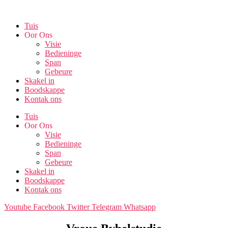
Skip
to
Tuis
the
Oor Ons
content
Visie
Bedieninge
Span
Gebeure
Skakel in
Boodskappe
Kontak ons
Tuis
Oor Ons
Visie
Bedieninge
Span
Gebeure
Skakel in
Boodskappe
Kontak ons
Youtube
Facebook
Twitter
Telegram
Whatsapp