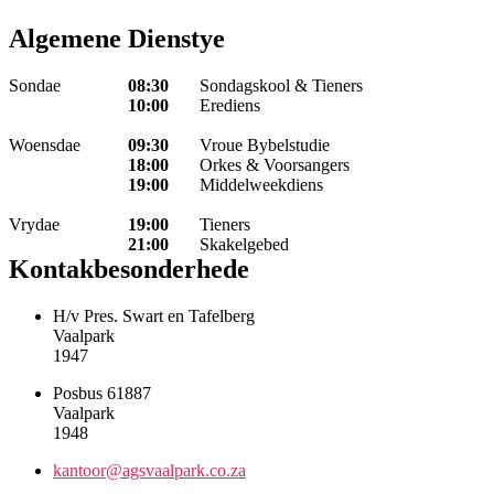
Algemene Dienstye
Sondae
08:30
Sondagskool & Tieners
10:00
Erediens
Woensdae
09:30
Vroue Bybelstudie
18:00
Orkes & Voorsangers
19:00
Middelweekdiens
Vrydae
19:00
Tieners
21:00
Skakelgebed
Kontakbesonderhede
H/v Pres. Swart en Tafelberg
Vaalpark
1947
Posbus 61887
Vaalpark
1948
kantoor@agsvaalpark.co.za