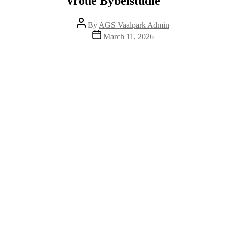
Vroue Bybelstudie
Post
By
AGS Vaalpark Admin
author
Post
March 11, 2026
date