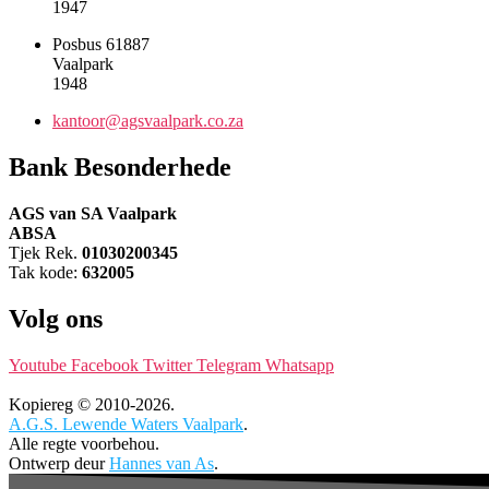
1947
Posbus 61887
Vaalpark
1948
kantoor@agsvaalpark.co.za
Bank Besonderhede
AGS van SA Vaalpark
ABSA
Tjek Rek.
01030200345
Tak kode:
632005
Volg ons
Youtube
Facebook
Twitter
Telegram
Whatsapp
Kopiereg © 2010-2026.
A.G.S. Lewende Waters Vaalpark
.
Alle regte voorbehou.
Ontwerp deur
Hannes van As
.