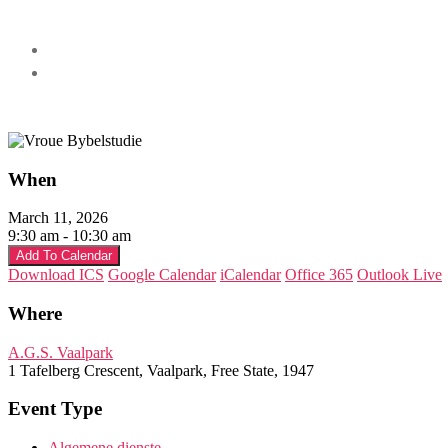
When
March 11, 2026
9:30 am - 10:30 am
Add To Calendar
Download ICS
Google Calendar
iCalendar
Office 365
Outlook Live
Where
A.G.S. Vaalpark
1 Tafelberg Crescent, Vaalpark, Free State, 1947
Event Type
Algemene dienste