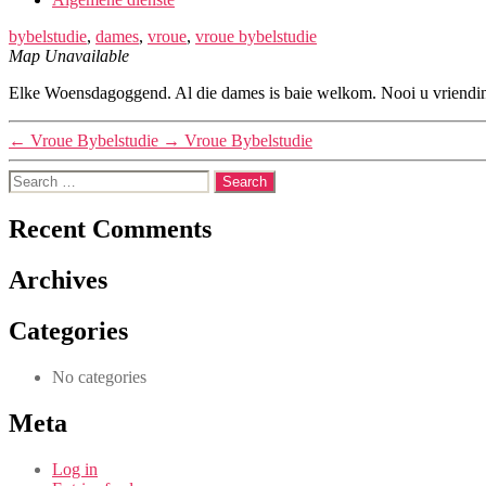
bybelstudie
,
dames
,
vroue
,
vroue bybelstudie
Map Unavailable
Elke Woensdagoggend. Al die dames is baie welkom. Nooi u vriendi
←
Vroue Bybelstudie
→
Vroue Bybelstudie
Search
for:
Recent Comments
Archives
Categories
No categories
Meta
Log in