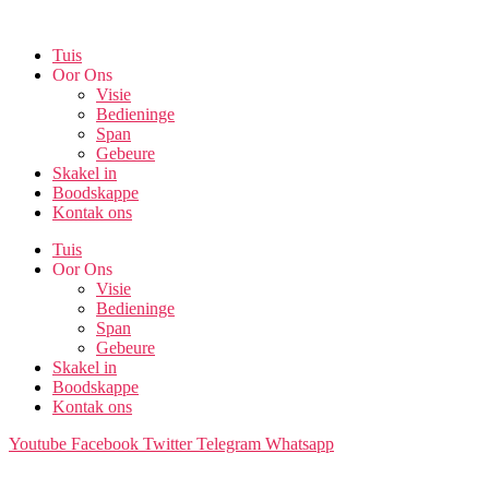
Skip
to
Tuis
the
Oor Ons
content
Visie
Bedieninge
Span
Gebeure
Skakel in
Boodskappe
Kontak ons
Tuis
Oor Ons
Visie
Bedieninge
Span
Gebeure
Skakel in
Boodskappe
Kontak ons
Youtube
Facebook
Twitter
Telegram
Whatsapp