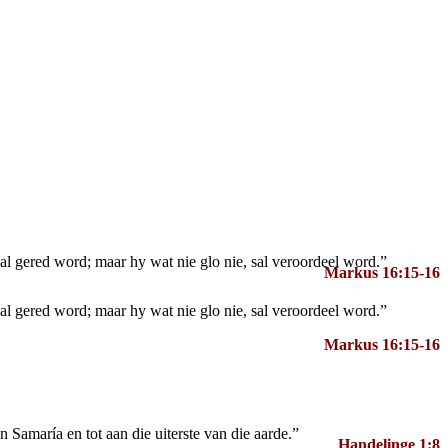
l gered word; maar hy wat nie glo nie, sal veroordeel word.”
Markus 16:15-16
l gered word; maar hy wat nie glo nie, sal veroordeel word.”
Markus 16:15-16
 Samaría en tot aan die uiterste van die aarde.”
Handelinge 1:8