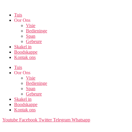
Skip
to
Tuis
the
Oor Ons
content
Visie
Bedieninge
Span
Gebeure
Skakel in
Boodskappe
Kontak ons
Tuis
Oor Ons
Visie
Bedieninge
Span
Gebeure
Skakel in
Boodskappe
Kontak ons
Youtube
Facebook
Twitter
Telegram
Whatsapp