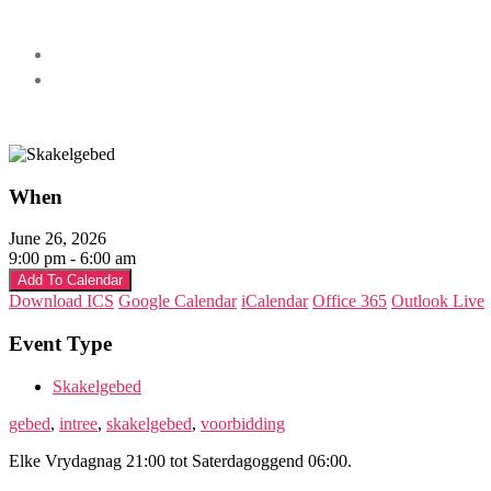
When
June 26, 2026
9:00 pm - 6:00 am
Add To Calendar
Download ICS
Google Calendar
iCalendar
Office 365
Outlook Live
Event Type
Skakelgebed
gebed
,
intree
,
skakelgebed
,
voorbidding
Elke Vrydagnag 21:00 tot Saterdagoggend 06:00.