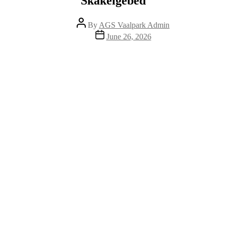
Skakelgebed
Post
By
AGS Vaalpark Admin
author
Post
June 26, 2026
date