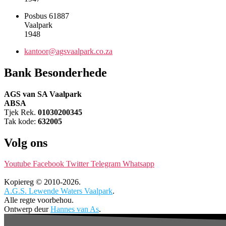
Posbus 61887
Vaalpark
1948
kantoor@agsvaalpark.co.za
Bank Besonderhede
AGS van SA Vaalpark
ABSA
Tjek Rek.
01030200345
Tak kode:
632005
Volg ons
Youtube
Facebook
Twitter
Telegram
Whatsapp
Kopiereg © 2010-2026.
A.G.S. Lewende Waters Vaalpark
.
Alle regte voorbehou.
Ontwerp deur
Hannes van As
.