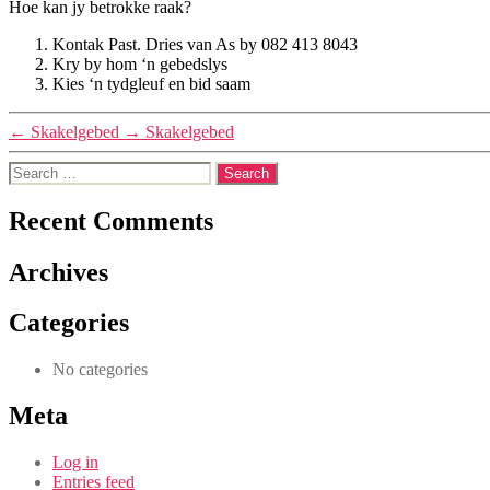
Hoe kan jy betrokke raak?
Kontak Past. Dries van As by 082 413 8043
Kry by hom ‘n gebedslys
Kies ‘n tydgleuf en bid saam
←
Skakelgebed
→
Skakelgebed
Search
for:
Recent Comments
Archives
Categories
No categories
Meta
Log in
Entries feed