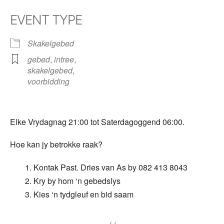
Download ICS
Google Calendar
iCalendar
Office 365
Outlook Live
EVENT TYPE
Skakelgebed
gebed
,
intree
,
skakelgebed
,
voorbidding
Elke Vrydagnag 21:00 tot Saterdagoggend 06:00.
Hoe kan jy betrokke raak?
Kontak Past. Dries van As by 082 413 8043
Kry by hom ‘n gebedslys
Kies ‘n tydgleuf en bid saam