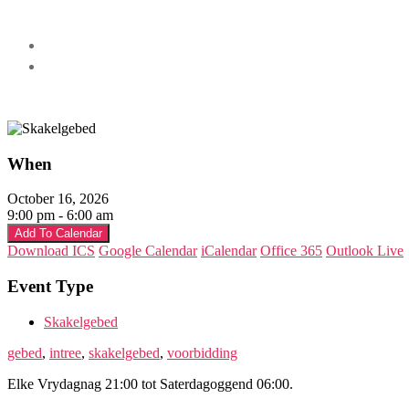
When
October 16, 2026
9:00 pm - 6:00 am
Add To Calendar
Download ICS
Google Calendar
iCalendar
Office 365
Outlook Live
Event Type
Skakelgebed
gebed
,
intree
,
skakelgebed
,
voorbidding
Elke Vrydagnag 21:00 tot Saterdagoggend 06:00.