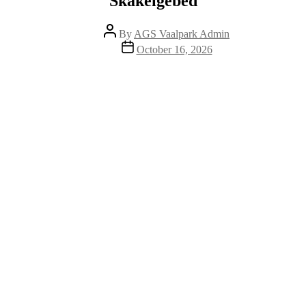
Skakelgebed
Post
By
AGS Vaalpark Admin
author
Post
October 16, 2026
date