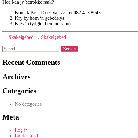
Hoe kan jy betrokke raak?
Kontak Past. Dries van As by 082 413 8043
Kry by hom ‘n gebedslys
Kies ‘n tydgleuf en bid saam
←
Skakelgebed
→
Skakelgebed
Search
for:
Recent Comments
Archives
Categories
No categories
Meta
Log in
Entries feed