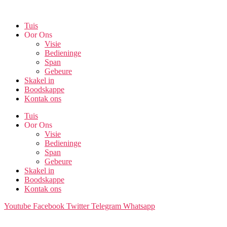
Skip
to
Tuis
the
Oor Ons
content
Visie
Bedieninge
Span
Gebeure
Skakel in
Boodskappe
Kontak ons
Tuis
Oor Ons
Visie
Bedieninge
Span
Gebeure
Skakel in
Boodskappe
Kontak ons
Youtube
Facebook
Twitter
Telegram
Whatsapp