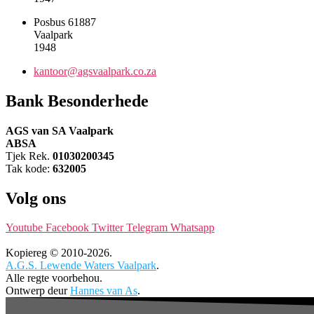
Posbus 61887
Vaalpark
1948
kantoor@agsvaalpark.co.za
Bank Besonderhede
AGS van SA Vaalpark
ABSA
Tjek Rek.
01030200345
Tak kode:
632005
Volg ons
Youtube
Facebook
Twitter
Telegram
Whatsapp
Kopiereg © 2010-2026.
A.G.S. Lewende Waters Vaalpark
.
Alle regte voorbehou.
Ontwerp deur
Hannes van As
.