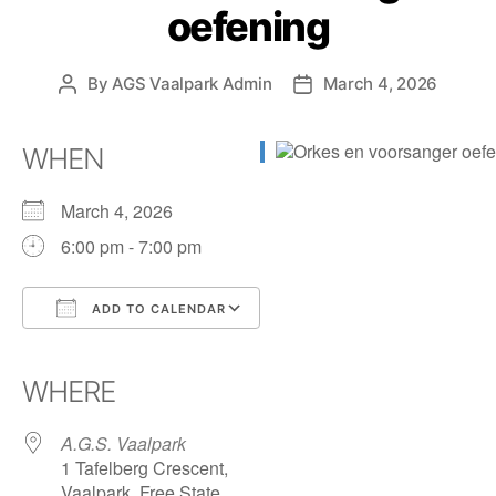
oefening
By
AGS Vaalpark Admin
March 4, 2026
WHEN
March 4, 2026
6:00 pm - 7:00 pm
ADD TO CALENDAR
Download ICS
Google Calendar
iCalendar
Office 365
Outlook Live
WHERE
A.G.S. Vaalpark
1 Tafelberg Crescent,
Vaalpark, Free State,