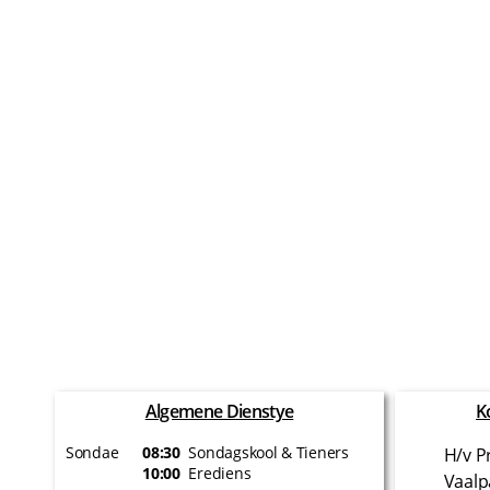
Algemene Dienstye
K
Sondae
08:30
Sondagskool & Tieners
H/v P
10:00
Erediens
Vaalp