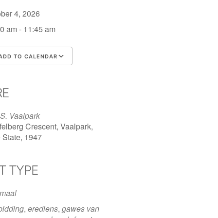
ober 4, 2026
0 am - 11:45 am
ADD TO CALENDAR
nload ICS
Google Calendar
iCalendar
Office 365
Outlook Live
RE
S. Vaalpark
felberg Crescent, Vaalpark,
 State, 1947
T TYPE
maal
bidding
,
erediens
,
gawes van