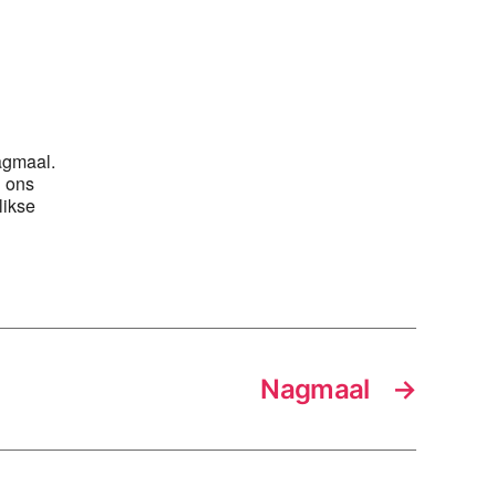
agmaal.
n ons
likse
Nagmaal
→