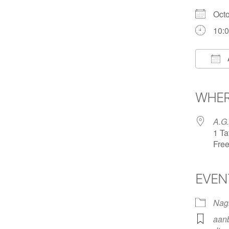
Oct
10:0
Dow
WHE
A.G.
1 Ta
Free
EVEN
Nag
aan