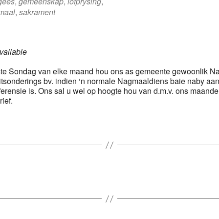
gees
,
gemeenskap
,
lofprysing
,
maal
,
sakrament
ailable
ste Sondag van elke maand hou ons as gemeente gewoonlik N
uitsonderings bv. indien ‘n normale Nagmaaldiens baie naby aa
erensie is. Ons sal u wel op hoogte hou van d.m.v. ons maande
ief.