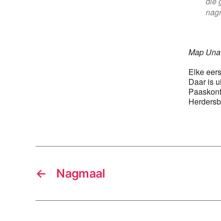
die 
nag
Map Unav
Elke eer
Daar is 
Paaskonf
Herdersbr
←
Nagmaal