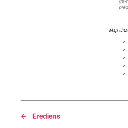
gaw
pred
Map Unav
←
Erediens