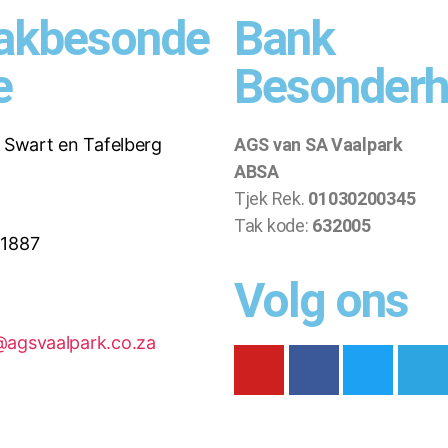
akbesonde
Bank
e
Besonder
. Swart en Tafelberg
AGS van SA Vaalpark
ABSA
Tjek Rek.
01030200345
Tak kode:
632005
61887
Volg ons
agsvaalpark.co.za