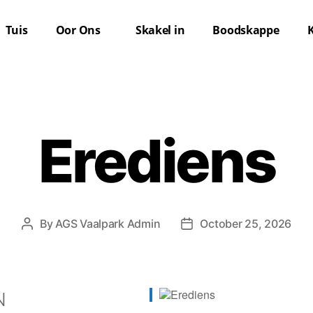
Tuis
Oor Ons
Skakel in
Boodskappe
Erediens
By
AGS Vaalpark Admin
October 25, 2026
N