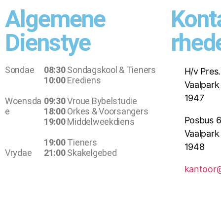
Algemene
Kont
Dienstye
rhed
Sondae
08:30
Sondagskool & Tieners
H/v Pres
10:00
Erediens
Vaalpark
1947
Woensda
09:30
Vroue Bybelstudie
e
18:00
Orkes & Voorsangers
Posbus 
19:00
Middelweekdiens
Vaalpark
19:00
Tieners
1948
Vrydae
21:00
Skakelgebed
kantoor@