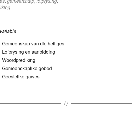
es
,
gemeenskap
,
lofprysing
,
iking
ailable
Gemeenskap van die heiliges
Lofprysing en aanbidding
Woordprediking
Gemeenskaplike gebed
Geestelike gawes