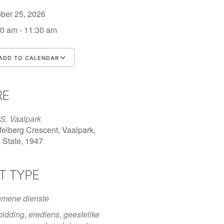
ober 25, 2026
0 am - 11:30 am
ADD TO CALENDAR
nload ICS
Google Calendar
iCalendar
Office 365
Outlook Live
RE
S. Vaalpark
felberg Crescent, Vaalpark,
 State, 1947
T TYPE
emene dienste
bidding
,
erediens
,
geestelike