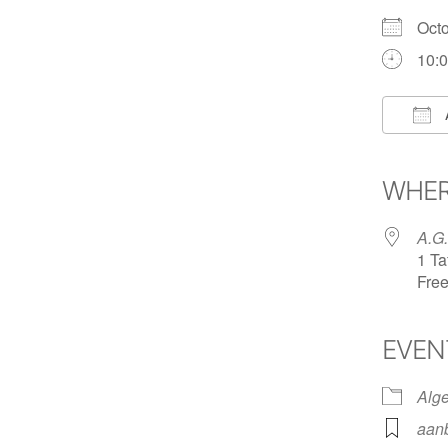
Oct
10:0
Dow
WHE
A.G.
1 Ta
Free
EVEN
Alg
aan