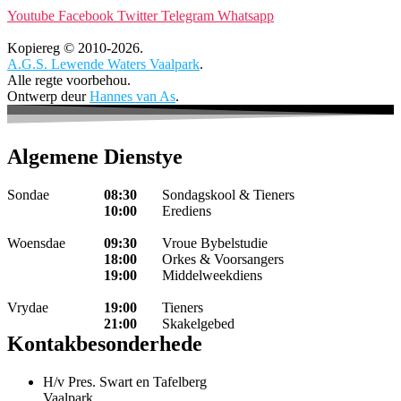
Youtube
Facebook
Twitter
Telegram
Whatsapp
Kopiereg © 2010-2026.
A.G.S. Lewende Waters Vaalpark
.
Alle regte voorbehou.
Ontwerp deur
Hannes van As
.
Algemene Dienstye
Sondae
08:30
Sondagskool & Tieners
10:00
Erediens
Woensdae
09:30
Vroue Bybelstudie
18:00
Orkes & Voorsangers
19:00
Middelweekdiens
Vrydae
19:00
Tieners
21:00
Skakelgebed
Kontakbesonderhede
H/v Pres. Swart en Tafelberg
Vaalpark