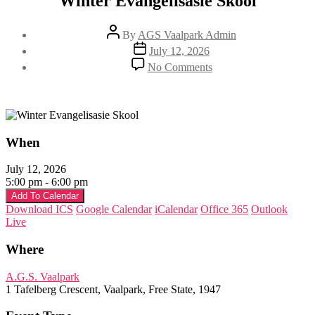
Winter Evangelisasie Skool
Post
By
AGS Vaalpark Admin
author
Post
July 12, 2026
date
on
No Comments
Winter
Evangelisasie
Skool
When
July 12, 2026
5:00 pm - 6:00 pm
Add To Calendar
Download ICS
Google Calendar
iCalendar
Office 365
Outlook
Live
Where
A.G.S. Vaalpark
1 Tafelberg Crescent, Vaalpark, Free State, 1947