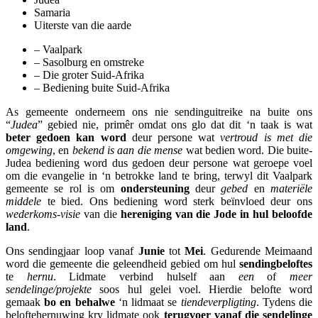
Samaria
Uiterste van die aarde
– Vaalpark
– Sasolburg en omstreke
– Die groter Suid-Afrika
– Bediening buite Suid-Afrika
As gemeente onderneem ons nie sendinguitreike na buite ons
“
Judea
” gebied nie, primêr omdat ons glo dat dit ‘n taak is wat
beter gedoen kan word
deur persone wat
vertroud is met die
omgewing
, en
bekend is aan die mense
wat bedien word. Die buite-
Judea bediening word dus gedoen deur persone wat geroepe voel
om die evangelie in ‘n betrokke land te bring, terwyl dit Vaalpark
gemeente se rol is om
ondersteuning
deur
gebed
en
materiële
middele
te bied. Ons bediening word sterk beïnvloed deur ons
wederkoms-visie
van die
hereniging van die Jode in hul beloofde
land
.
Ons sendingjaar loop vanaf
Junie
tot
Mei
. Gedurende Meimaand
word die gemeente die geleendheid gebied om hul
sendingbeloftes
te
hernu
. Lidmate verbind hulself aan
een
of
meer
sendelinge/projekte
soos hul gelei voel. Hierdie belofte word
gemaak
bo en behalwe
‘n lidmaat se
tiendeverpligting
. Tydens die
beloftehernuwing kry lidmate ook
terugvoer vanaf die sendelinge