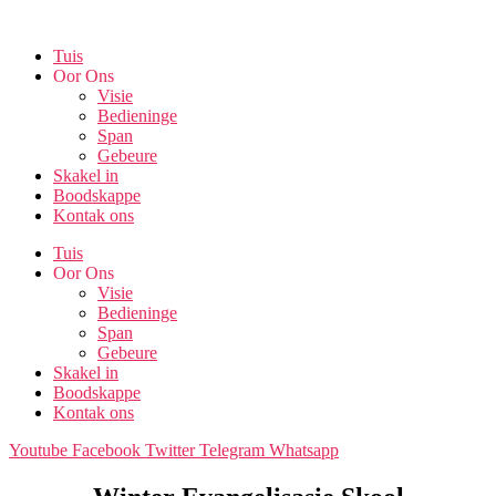
Skip
to
Tuis
the
Oor Ons
content
Visie
Bedieninge
Span
Gebeure
Skakel in
Boodskappe
Kontak ons
Tuis
Oor Ons
Visie
Bedieninge
Span
Gebeure
Skakel in
Boodskappe
Kontak ons
Youtube
Facebook
Twitter
Telegram
Whatsapp