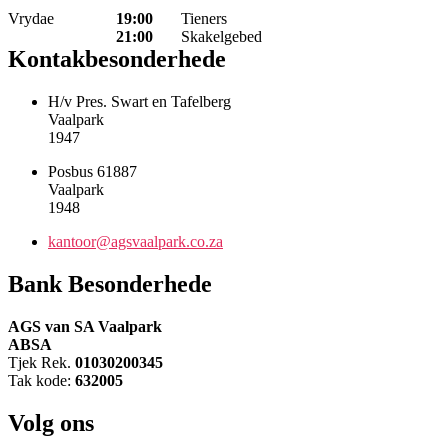
Vrydae
19:00
Tieners
21:00
Skakelgebed
Kontakbesonderhede
H/v Pres. Swart en Tafelberg
Vaalpark
1947
Posbus 61887
Vaalpark
1948
kantoor@agsvaalpark.co.za
Bank Besonderhede
AGS van SA Vaalpark
ABSA
Tjek Rek.
01030200345
Tak kode:
632005
Volg ons