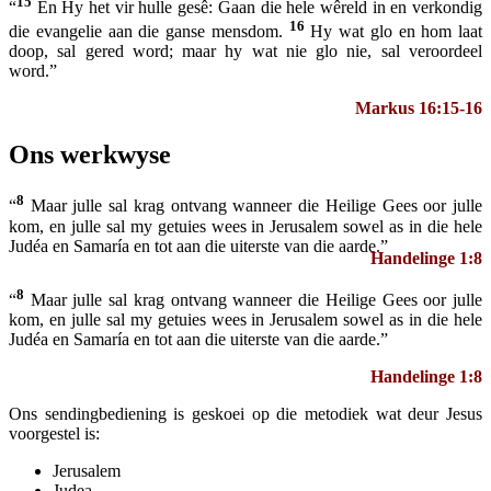
15
“
En Hy het vir hulle gesê: Gaan die hele wêreld in en verkondig
16
die evangelie aan die ganse mensdom.
Hy wat glo en hom laat
doop, sal gered word; maar hy wat nie glo nie, sal veroordeel
word.”
Markus 16:15-16
Ons werkwyse
8
“
Maar julle sal krag ontvang wanneer die Heilige Gees oor julle
kom, en julle sal my getuies wees in Jerusalem sowel as in die hele
Judéa en Samaría en tot aan die uiterste van die aarde.”
Handelinge 1:8
8
“
Maar julle sal krag ontvang wanneer die Heilige Gees oor julle
kom, en julle sal my getuies wees in Jerusalem sowel as in die hele
Judéa en Samaría en tot aan die uiterste van die aarde.”
Handelinge 1:8
Ons sendingbediening is geskoei op die metodiek wat deur Jesus
voorgestel is:
Jerusalem
Judea