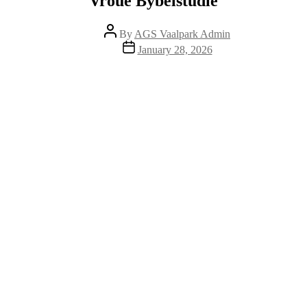
Vroue Bybelstudie
Post
By
AGS Vaalpark Admin
author
Post
January 28, 2026
date