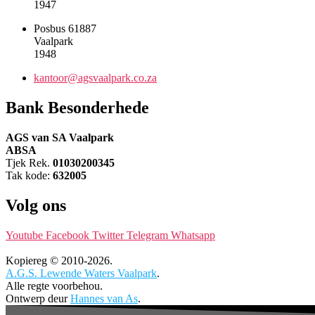
1947
Posbus 61887
Vaalpark
1948
kantoor@agsvaalpark.co.za
Bank Besonderhede
AGS van SA Vaalpark
ABSA
Tjek Rek.
01030200345
Tak kode:
632005
Volg ons
Youtube
Facebook
Twitter
Telegram
Whatsapp
Kopiereg © 2010-2026.
A.G.S. Lewende Waters Vaalpark
.
Alle regte voorbehou.
Ontwerp deur
Hannes van As
.