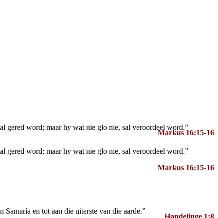
l gered word; maar hy wat nie glo nie, sal veroordeel word.”
Markus 16:15-16
l gered word; maar hy wat nie glo nie, sal veroordeel word.”
Markus 16:15-16
 Samaría en tot aan die uiterste van die aarde.”
Handelinge 1:8