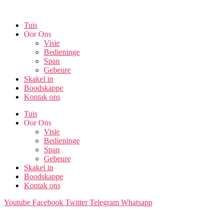
Skip
to
Tuis
the
Oor Ons
content
Visie
Bedieninge
Span
Gebeure
Skakel in
Boodskappe
Kontak ons
Tuis
Oor Ons
Visie
Bedieninge
Span
Gebeure
Skakel in
Boodskappe
Kontak ons
Youtube
Facebook
Twitter
Telegram
Whatsapp