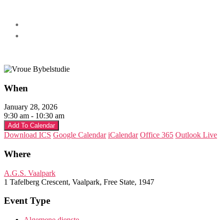
When
January 28, 2026
9:30 am - 10:30 am
Add To Calendar
Download ICS
Google Calendar
iCalendar
Office 365
Outlook Live
Where
A.G.S. Vaalpark
1 Tafelberg Crescent, Vaalpark, Free State, 1947
Event Type
Algemene dienste