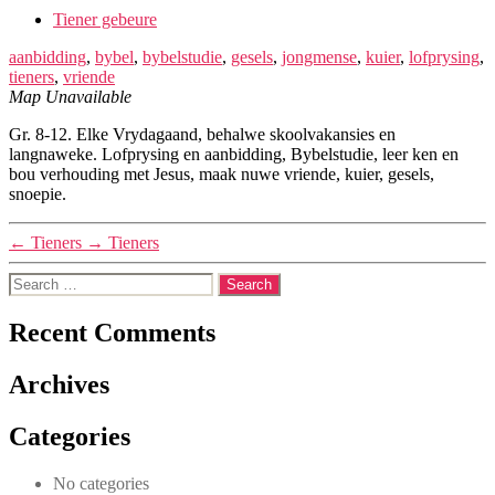
Tiener gebeure
aanbidding
,
bybel
,
bybelstudie
,
gesels
,
jongmense
,
kuier
,
lofprysing
,
tieners
,
vriende
Map Unavailable
Gr. 8-12. Elke Vrydagaand, behalwe skoolvakansies en
langnaweke. Lofprysing en aanbidding, Bybelstudie, leer ken en
bou verhouding met Jesus, maak nuwe vriende, kuier, gesels,
snoepie.
←
Tieners
→
Tieners
Search
for:
Recent Comments
Archives
Categories
No categories