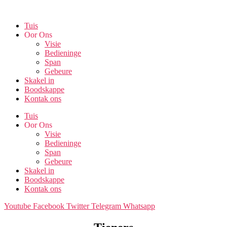
Skip
to
Tuis
the
Oor Ons
content
Visie
Bedieninge
Span
Gebeure
Skakel in
Boodskappe
Kontak ons
Tuis
Oor Ons
Visie
Bedieninge
Span
Gebeure
Skakel in
Boodskappe
Kontak ons
Youtube
Facebook
Twitter
Telegram
Whatsapp