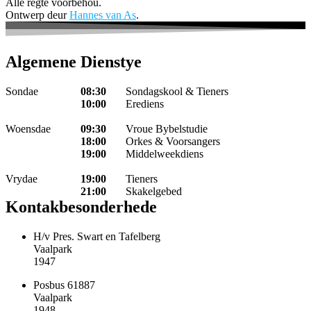
Alle regte voorbehou.
Ontwerp deur
Hannes van As
.
Algemene Dienstye
Sondae
08:30
Sondagskool & Tieners
10:00
Erediens
Woensdae
09:30
Vroue Bybelstudie
18:00
Orkes & Voorsangers
19:00
Middelweekdiens
Vrydae
19:00
Tieners
21:00
Skakelgebed
Kontakbesonderhede
H/v Pres. Swart en Tafelberg
Vaalpark
1947
Posbus 61887
Vaalpark
1948