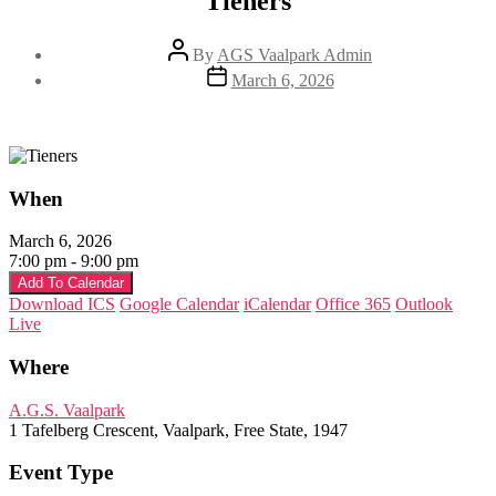
Tieners
Post
By
AGS Vaalpark Admin
author
Post
March 6, 2026
date
When
March 6, 2026
7:00 pm - 9:00 pm
Add To Calendar
Download ICS
Google Calendar
iCalendar
Office 365
Outlook
Live
Where
A.G.S. Vaalpark
1 Tafelberg Crescent, Vaalpark, Free State, 1947
Event Type