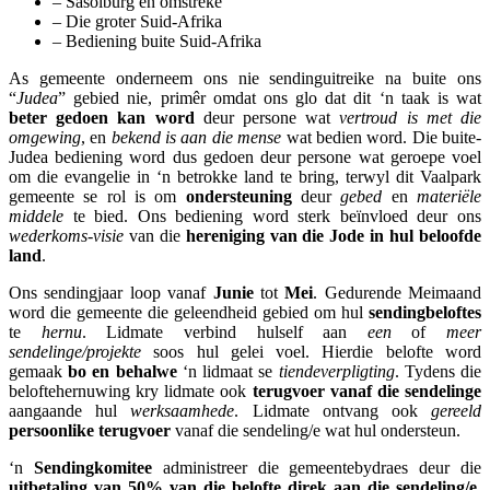
– Sasolburg en omstreke
– Die groter Suid-Afrika
– Bediening buite Suid-Afrika
As gemeente onderneem ons nie sendinguitreike na buite ons
“
Judea
” gebied nie, primêr omdat ons glo dat dit ‘n taak is wat
beter gedoen kan word
deur persone wat
vertroud is met die
omgewing
, en
bekend is aan die mense
wat bedien word. Die buite-
Judea bediening word dus gedoen deur persone wat geroepe voel
om die evangelie in ‘n betrokke land te bring, terwyl dit Vaalpark
gemeente se rol is om
ondersteuning
deur
gebed
en
materiële
middele
te bied. Ons bediening word sterk beïnvloed deur ons
wederkoms-visie
van die
hereniging van die Jode in hul beloofde
land
.
Ons sendingjaar loop vanaf
Junie
tot
Mei
. Gedurende Meimaand
word die gemeente die geleendheid gebied om hul
sendingbeloftes
te
hernu
. Lidmate verbind hulself aan
een
of
meer
sendelinge/projekte
soos hul gelei voel. Hierdie belofte word
gemaak
bo en behalwe
‘n lidmaat se
tiendeverpligting
. Tydens die
beloftehernuwing kry lidmate ook
terugvoer vanaf die sendelinge
aangaande hul
werksaamhede
. Lidmate ontvang ook
gereeld
persoonlike terugvoer
vanaf die sendeling/e wat hul ondersteun.
‘n
Sendingkomitee
administreer die gemeentebydraes deur die
uitbetaling van 50% van die belofte direk aan die sendeling/e
,