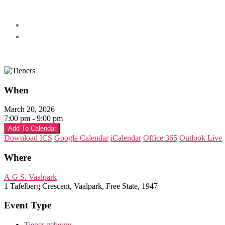
When
March 20, 2026
7:00 pm - 9:00 pm
Add To Calendar
Download ICS
Google Calendar
iCalendar
Office 365
Outlook Live
Where
A.G.S. Vaalpark
1 Tafelberg Crescent, Vaalpark, Free State, 1947
Event Type
Tiener gebeure