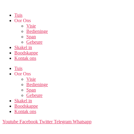
Skip
to
Tuis
the
Oor Ons
content
Visie
Bedieninge
Span
Gebeure
Skakel in
Boodskappe
Kontak ons
Tuis
Oor Ons
Visie
Bedieninge
Span
Gebeure
Skakel in
Boodskappe
Kontak ons
Youtube
Facebook
Twitter
Telegram
Whatsapp