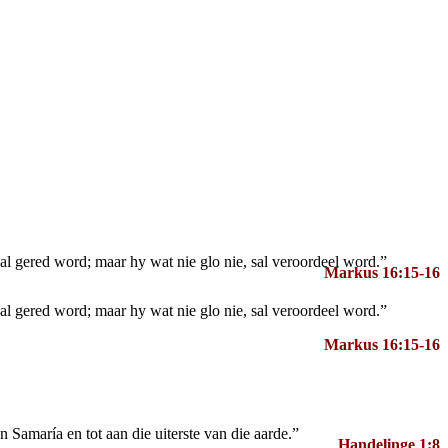
l gered word; maar hy wat nie glo nie, sal veroordeel word.”
Markus 16:15-16
l gered word; maar hy wat nie glo nie, sal veroordeel word.”
Markus 16:15-16
 Samaría en tot aan die uiterste van die aarde.”
Handelinge 1:8