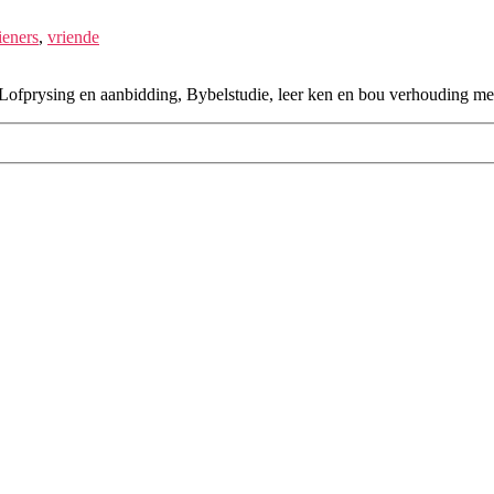
ieners
,
vriende
fprysing en aanbidding, Bybelstudie, leer ken en bou verhouding met 