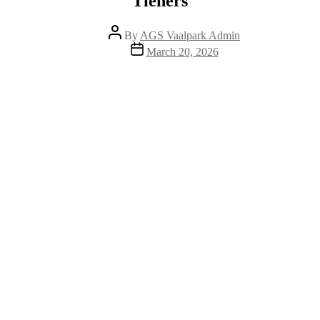
Tieners
Post
By
AGS Vaalpark Admin
author
Post
March 20, 2026
date