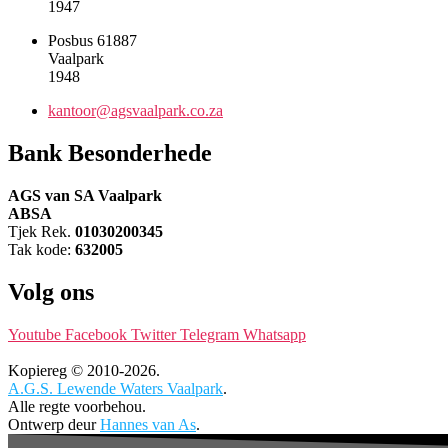
1947
Posbus 61887
Vaalpark
1948
kantoor@agsvaalpark.co.za
Bank Besonderhede
AGS van SA Vaalpark
ABSA
Tjek Rek.
01030200345
Tak kode:
632005
Volg ons
Youtube
Facebook
Twitter
Telegram
Whatsapp
Kopiereg © 2010-2026.
A.G.S. Lewende Waters Vaalpark
.
Alle regte voorbehou.
Ontwerp deur
Hannes van As
.