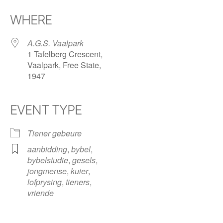
Download ICS
Google Calendar
iCalendar
Office 365
Outlook Live
WHERE
A.G.S. Vaalpark
1 Tafelberg Crescent,
Vaalpark, Free State,
1947
EVENT TYPE
Tiener gebeure
aanbidding
,
bybel
,
bybelstudie
,
gesels
,
jongmense
,
kuier
,
lofprysing
,
tieners
,
vriende