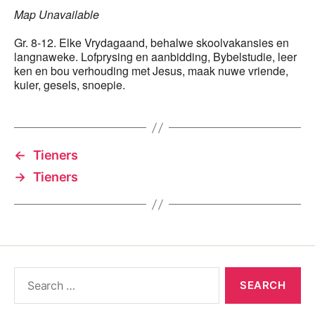
Map Unavailable
Gr. 8-12. Elke Vrydagaand, behalwe skoolvakansies en
langnaweke. Lofprysing en aanbidding, Bybelstudie, leer
ken en bou verhouding met Jesus, maak nuwe vriende,
kuier, gesels, snoepie.
←
Tieners
→
Tieners