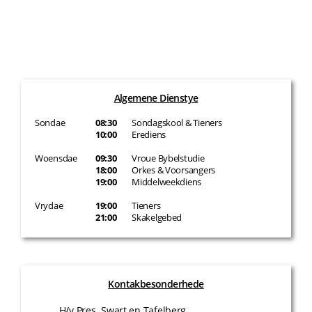
Algemene Dienstye
Sondae
08:30
Sondagskool & Tieners
10:00
Erediens
Woensdae
09:30
Vroue Bybelstudie
18:00
Orkes & Voorsangers
19:00
Middelweekdiens
Vrydae
19:00
Tieners
21:00
Skakelgebed
Kontakbesonderhede
H/v Pres. Swart en Tafelberg