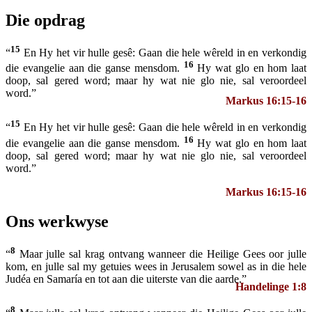
Die opdrag
15
“
En Hy het vir hulle gesê: Gaan die hele wêreld in en verkondig
16
die evangelie aan die ganse mensdom.
Hy wat glo en hom laat
doop, sal gered word; maar hy wat nie glo nie, sal veroordeel
word.”
Markus 16:15-16
15
“
En Hy het vir hulle gesê: Gaan die hele wêreld in en verkondig
16
die evangelie aan die ganse mensdom.
Hy wat glo en hom laat
doop, sal gered word; maar hy wat nie glo nie, sal veroordeel
word.”
Markus 16:15-16
Ons werkwyse
8
“
Maar julle sal krag ontvang wanneer die Heilige Gees oor julle
kom, en julle sal my getuies wees in Jerusalem sowel as in die hele
Judéa en Samaría en tot aan die uiterste van die aarde.”
Handelinge 1:8
8