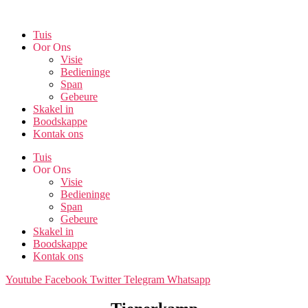
Skip
to
Tuis
the
Oor Ons
content
Visie
Bedieninge
Span
Gebeure
Skakel in
Boodskappe
Kontak ons
Tuis
Oor Ons
Visie
Bedieninge
Span
Gebeure
Skakel in
Boodskappe
Kontak ons
Youtube
Facebook
Twitter
Telegram
Whatsapp