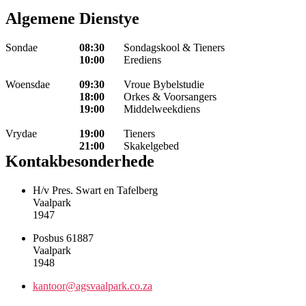
Algemene Dienstye
Sondae
08:30
Sondagskool & Tieners
10:00
Erediens
Woensdae
09:30
Vroue Bybelstudie
18:00
Orkes & Voorsangers
19:00
Middelweekdiens
Vrydae
19:00
Tieners
21:00
Skakelgebed
Kontakbesonderhede
H/v Pres. Swart en Tafelberg
Vaalpark
1947
Posbus 61887
Vaalpark
1948
kantoor@agsvaalpark.co.za