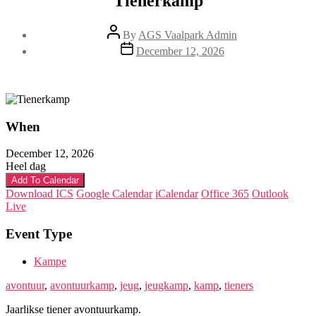
Tienerkamp
Post
By
AGS Vaalpark Admin
author
Post
December 12, 2026
date
When
December 12, 2026
Heel dag
Add To Calendar
Download ICS
Google Calendar
iCalendar
Office 365
Outlook
Live
Event Type
Kampe
avontuur
,
avontuurkamp
,
jeug
,
jeugkamp
,
kamp
,
tieners
Jaarlikse tiener avontuurkamp.