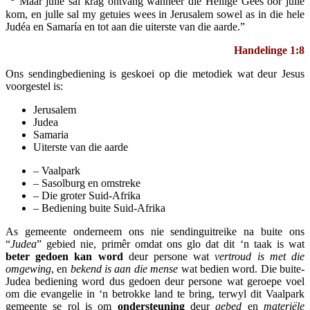
“
Maar julle sal krag ontvang wanneer die Heilige Gees oor julle
kom, en julle sal my getuies wees in Jerusalem sowel as in die hele
Judéa en Samaría en tot aan die uiterste van die aarde.”
Handelinge 1:8
Ons sendingbediening is geskoei op die metodiek wat deur Jesus
voorgestel is:
Jerusalem
Judea
Samaria
Uiterste van die aarde
– Vaalpark
– Sasolburg en omstreke
– Die groter Suid-Afrika
– Bediening buite Suid-Afrika
As gemeente onderneem ons nie sendinguitreike na buite ons
“
Judea
” gebied nie, primêr omdat ons glo dat dit ‘n taak is wat
beter gedoen kan word
deur persone wat
vertroud is met die
omgewing
, en
bekend is aan die mense
wat bedien word. Die buite-
Judea bediening word dus gedoen deur persone wat geroepe voel
om die evangelie in ‘n betrokke land te bring, terwyl dit Vaalpark
gemeente se rol is om
ondersteuning
deur
gebed
en
materiële