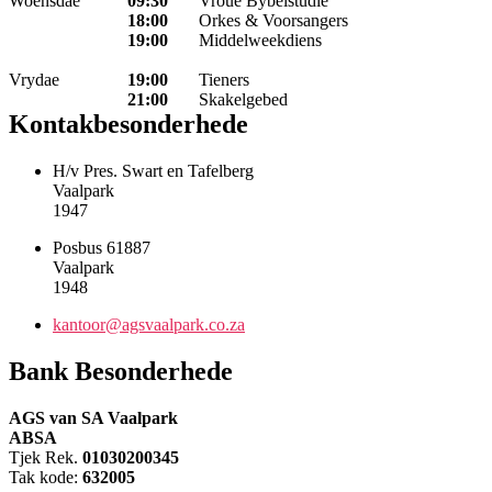
Woensdae
09:30
Vroue Bybelstudie
18:00
Orkes & Voorsangers
19:00
Middelweekdiens
Vrydae
19:00
Tieners
21:00
Skakelgebed
Kontakbesonderhede
H/v Pres. Swart en Tafelberg
Vaalpark
1947
Posbus 61887
Vaalpark
1948
kantoor@agsvaalpark.co.za
Bank Besonderhede
AGS van SA Vaalpark
ABSA
Tjek Rek.
01030200345
Tak kode:
632005