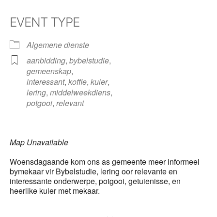
EVENT TYPE
Algemene dienste
aanbidding
,
bybelstudie
,
gemeenskap
,
interessant
,
koffie
,
kuier
,
lering
,
middelweekdiens
,
potgooi
,
relevant
Map Unavailable
Woensdagaande kom ons as gemeente meer informeel
bymekaar vir Bybelstudie, lering oor relevante en
interessante onderwerpe, potgooi, getuienisse, en
heerlike kuier met mekaar.