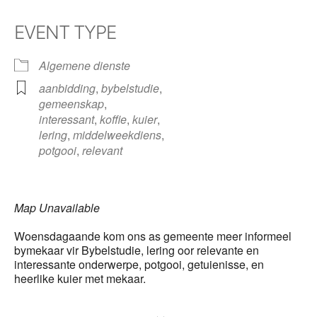
EVENT TYPE
Algemene dienste
aanbidding
,
bybelstudie
,
gemeenskap
,
interessant
,
koffie
,
kuier
,
lering
,
middelweekdiens
,
potgooi
,
relevant
Map Unavailable
Woensdagaande kom ons as gemeente meer informeel
bymekaar vir Bybelstudie, lering oor relevante en
interessante onderwerpe, potgooi, getuienisse, en
heerlike kuier met mekaar.