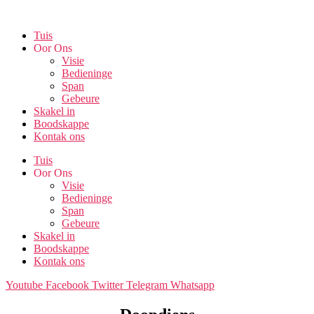
Skip
to
Tuis
the
Oor Ons
content
Visie
Bedieninge
Span
Gebeure
Skakel in
Boodskappe
Kontak ons
Tuis
Oor Ons
Visie
Bedieninge
Span
Gebeure
Skakel in
Boodskappe
Kontak ons
Youtube
Facebook
Twitter
Telegram
Whatsapp