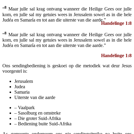
8
“
Maar julle sal krag ontvang wanneer die Heilige Gees oor julle
kom, en julle sal my getuies wees in Jerusalem sowel as in die hele
Judéa en Samaría en tot aan die uiterste van die aarde.”
Handelinge 1:8
8
“
Maar julle sal krag ontvang wanneer die Heilige Gees oor julle
kom, en julle sal my getuies wees in Jerusalem sowel as in die hele
Judéa en Samaría en tot aan die uiterste van die aarde.”
Handelinge 1:8
Ons sendingbediening is geskoei op die metodiek wat deur Jesus
voorgestel is:
Jerusalem
Judea
Samaria
Uiterste van die aarde
– Vaalpark
– Sasolburg en omstreke
– Die groter Suid-Afrika
– Bediening buite Suid-Afrika
As gemeente onderneem ons nie sendinguitreike na buite ons