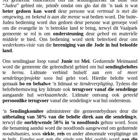
“
Judea
” gebied nie, primêr omdat ons glo dat dit ‘n taak is wat
beter gedoen kan word
deur persone wat
vertroud is met die
omgewing
, en
bekend is aan die mense
wat bedien word. Die buite-
Judea bediening word dus gedoen deur persone wat geroepe voel
om die evangelie in ‘n betrokke land te bring, terwyl dit Vaalpark
gemeente se rol is om
ondersteuning
deur
gebed
en
materiële
middele
te bied. Ons bediening word sterk beïnvloed deur ons
wederkoms-visie
van die
hereniging van die Jode in hul beloofde
land
.
Ons sendingjaar loop vanaf
Junie
tot
Mei
. Gedurende Meimaand
word die gemeente die geleendheid gebied om hul
sendingbeloftes
te
hernu
. Lidmate verbind hulself aan
een
of
meer
sendelinge/projekte
soos hul gelei voel. Hierdie belofte word
gemaak
bo en behalwe
‘n lidmaat se
tiendeverpligting
. Tydens die
beloftehernuwing kry lidmate ook
terugvoer vanaf die sendelinge
aangaande hul
werksaamhede
. Lidmate ontvang ook
gereeld
persoonlike terugvoer
vanaf die sendeling/e wat hul ondersteun.
‘n
Sendingkomitee
administreer die gemeentebydraes deur die
uitbetaling van 50% van die belofte direk aan die sendeling/e
,
terwyl die
oorblywende 50% in ‘n noodfonds
gehou word. Soos
die benaming aandui word die noodfonds aangewend om gedurende
noodsituasies
, soos
siekte
,
reis
en ander abnormale verpligtinge uit
te help.
Fondse wat aan die einde van Mei oorbly
word
aan die