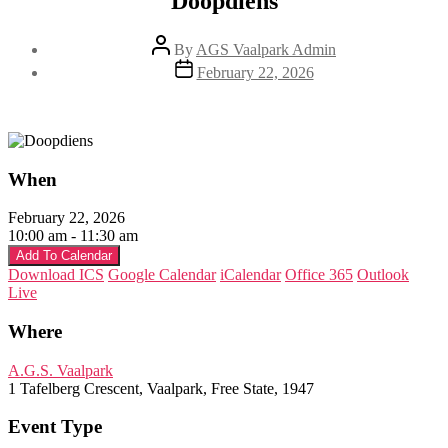
Doopdiens
Post
By
AGS Vaalpark Admin
author
Post
February 22, 2026
date
When
February 22, 2026
10:00 am - 11:30 am
Add To Calendar
Download ICS
Google Calendar
iCalendar
Office 365
Outlook
Live
Where
A.G.S. Vaalpark
1 Tafelberg Crescent, Vaalpark, Free State, 1947
Event Type