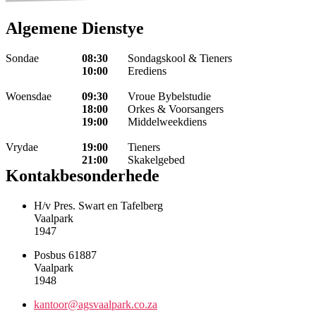
Algemene Dienstye
Sondae
08:30
Sondagskool & Tieners
10:00
Erediens
Woensdae
09:30
Vroue Bybelstudie
18:00
Orkes & Voorsangers
19:00
Middelweekdiens
Vrydae
19:00
Tieners
21:00
Skakelgebed
Kontakbesonderhede
H/v Pres. Swart en Tafelberg
Vaalpark
1947
Posbus 61887
Vaalpark
1948
kantoor@agsvaalpark.co.za