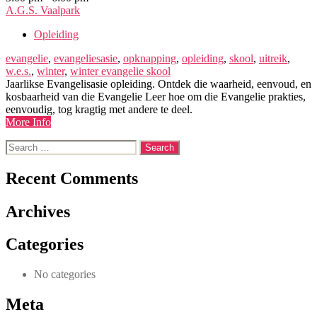
A.G.S. Vaalpark
Opleiding
evangelie
,
evangeliesasie
,
opknapping
,
opleiding
,
skool
,
uitreik
,
w.e.s.
,
winter
,
winter evangelie skool
Jaarlikse Evangelisasie opleiding. Ontdek die waarheid, eenvoud, en
kosbaarheid van die Evangelie Leer hoe om die Evangelie prakties,
eenvoudig, tog kragtig met andere te deel.
More Info
Search
for:
Recent Comments
Archives
Categories
No categories
Meta