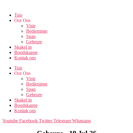
Skip
to
Tuis
the
Oor Ons
content
Visie
Bedieninge
Span
Gebeure
Skakel in
Boodskappe
Kontak ons
Tuis
Oor Ons
Visie
Bedieninge
Span
Gebeure
Skakel in
Boodskappe
Kontak ons
Youtube
Facebook
Twitter
Telegram
Whatsapp