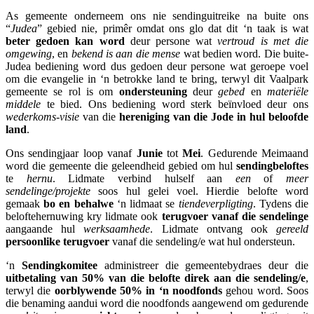
As gemeente onderneem ons nie sendinguitreike na buite ons
“
Judea
” gebied nie, primêr omdat ons glo dat dit ‘n taak is wat
beter gedoen kan word
deur persone wat
vertroud is met die
omgewing
, en
bekend is aan die mense
wat bedien word. Die buite-
Judea bediening word dus gedoen deur persone wat geroepe voel
om die evangelie in ‘n betrokke land te bring, terwyl dit Vaalpark
gemeente se rol is om
ondersteuning
deur
gebed
en
materiële
middele
te bied. Ons bediening word sterk beïnvloed deur ons
wederkoms-visie
van die
hereniging van die Jode in hul beloofde
land
.
Ons sendingjaar loop vanaf
Junie
tot
Mei
. Gedurende Meimaand
word die gemeente die geleendheid gebied om hul
sendingbeloftes
te
hernu
. Lidmate verbind hulself aan
een
of
meer
sendelinge/projekte
soos hul gelei voel. Hierdie belofte word
gemaak
bo en behalwe
‘n lidmaat se
tiendeverpligting
. Tydens die
beloftehernuwing kry lidmate ook
terugvoer vanaf die sendelinge
aangaande hul
werksaamhede
. Lidmate ontvang ook
gereeld
persoonlike terugvoer
vanaf die sendeling/e wat hul ondersteun.
‘n
Sendingkomitee
administreer die gemeentebydraes deur die
uitbetaling van 50% van die belofte direk aan die sendeling/e
,
terwyl die
oorblywende 50% in ‘n noodfonds
gehou word. Soos
die benaming aandui word die noodfonds aangewend om gedurende