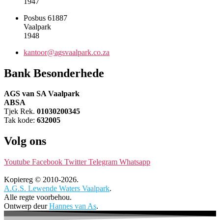
1947
Posbus 61887
Vaalpark
1948
kantoor@agsvaalpark.co.za
Bank Besonderhede
AGS van SA Vaalpark
ABSA
Tjek Rek.
01030200345
Tak kode:
632005
Volg ons
Youtube
Facebook
Twitter
Telegram
Whatsapp
Kopiereg © 2010-2026.
A.G.S. Lewende Waters Vaalpark
.
Alle regte voorbehou.
Ontwerp deur
Hannes van As
.