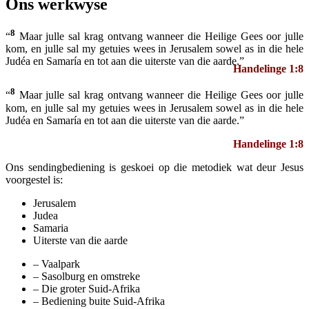
Ons werkwyse
8
“
Maar julle sal krag ontvang wanneer die Heilige Gees oor julle
kom, en julle sal my getuies wees in Jerusalem sowel as in die hele
Judéa en Samaría en tot aan die uiterste van die aarde.”
Handelinge 1:8
8
“
Maar julle sal krag ontvang wanneer die Heilige Gees oor julle
kom, en julle sal my getuies wees in Jerusalem sowel as in die hele
Judéa en Samaría en tot aan die uiterste van die aarde.”
Handelinge 1:8
Ons sendingbediening is geskoei op die metodiek wat deur Jesus
voorgestel is:
Jerusalem
Judea
Samaria
Uiterste van die aarde
– Vaalpark
– Sasolburg en omstreke
– Die groter Suid-Afrika
– Bediening buite Suid-Afrika