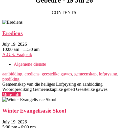
Gebeure - 19 Jul 26
CONTENTS
Erediens
July 19, 2026
10:00 am - 11:30 am
A.G.S. Vaalpark
Algemene dienste
aanbidding
,
erediens
,
geestelike gawes
,
gemeenskap
,
lofprysing
,
prediking
Gemeenskap van die heiliges Lofprysing en aanbidding
Woordprediking Gemeenskaplike gebed Geestelike gawes
More Info
Winter Evangelisasie Skool
July 19, 2026
5:00 pm - 6:00 pm