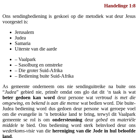
Handelinge 1:8
Ons sendingbediening is geskoei op die metodiek wat deur Jesus
voorgestel is:
Jerusalem
Judea
Samaria
Uiterste van die aarde
– Vaalpark
– Sasolburg en omstreke
– Die groter Suid-Afrika
– Bediening buite Suid-Afrika
As gemeente onderneem ons nie sendinguitreike na buite ons
“
Judea
” gebied nie, primêr omdat ons glo dat dit ‘n taak is wat
beter gedoen kan word
deur persone wat
vertroud is met die
omgewing
, en
bekend is aan die mense
wat bedien word. Die buite-
Judea bediening word dus gedoen deur persone wat geroepe voel
om die evangelie in ‘n betrokke land te bring, terwyl dit Vaalpark
gemeente se rol is om
ondersteuning
deur
gebed
en
materiële
middele
te bied. Ons bediening word sterk beïnvloed deur ons
wederkoms-visie
van die
hereniging van die Jode in hul beloofde
land
.