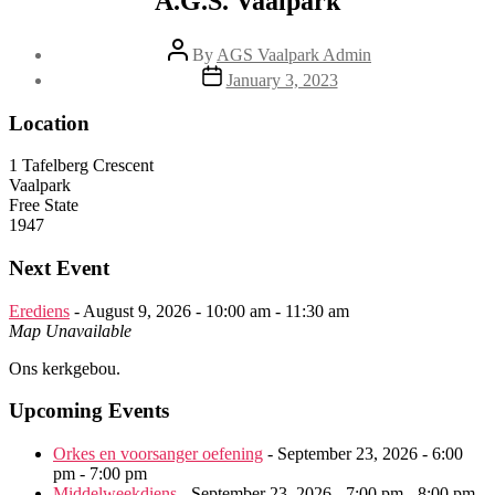
A.G.S. Vaalpark
Post
By
AGS Vaalpark Admin
author
Post
January 3, 2023
date
Location
1 Tafelberg Crescent
Vaalpark
Free State
1947
Next Event
Erediens
- August 9, 2026 - 10:00 am - 11:30 am
Map Unavailable
Ons kerkgebou.
Upcoming Events
Orkes en voorsanger oefening
- September 23, 2026 - 6:00
pm - 7:00 pm
Middelweekdiens
- September 23, 2026 - 7:00 pm - 8:00 pm