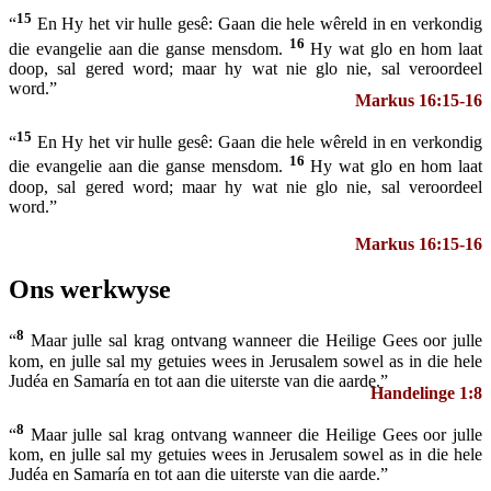
15
“
En Hy het vir hulle gesê: Gaan die hele wêreld in en verkondig
16
die evangelie aan die ganse mensdom.
Hy wat glo en hom laat
doop, sal gered word; maar hy wat nie glo nie, sal veroordeel
word.”
Markus 16:15-16
15
“
En Hy het vir hulle gesê: Gaan die hele wêreld in en verkondig
16
die evangelie aan die ganse mensdom.
Hy wat glo en hom laat
doop, sal gered word; maar hy wat nie glo nie, sal veroordeel
word.”
Markus 16:15-16
Ons werkwyse
8
“
Maar julle sal krag ontvang wanneer die Heilige Gees oor julle
kom, en julle sal my getuies wees in Jerusalem sowel as in die hele
Judéa en Samaría en tot aan die uiterste van die aarde.”
Handelinge 1:8
8
“
Maar julle sal krag ontvang wanneer die Heilige Gees oor julle
kom, en julle sal my getuies wees in Jerusalem sowel as in die hele
Judéa en Samaría en tot aan die uiterste van die aarde.”