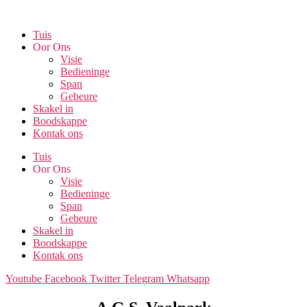
Skip
to
Tuis
the
Oor Ons
content
Visie
Bedieninge
Span
Gebeure
Skakel in
Boodskappe
Kontak ons
Tuis
Oor Ons
Visie
Bedieninge
Span
Gebeure
Skakel in
Boodskappe
Kontak ons
Youtube
Facebook
Twitter
Telegram
Whatsapp