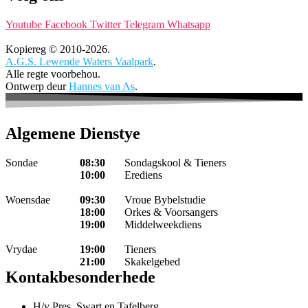
Youtube
Facebook
Twitter
Telegram
Whatsapp
Kopiereg © 2010-2026.
A.G.S. Lewende Waters Vaalpark
.
Alle regte voorbehou.
Ontwerp deur
Hannes van As
.
Algemene Dienstye
Sondae
08:30
Sondagskool & Tieners
10:00
Erediens
Woensdae
09:30
Vroue Bybelstudie
18:00
Orkes & Voorsangers
19:00
Middelweekdiens
Vrydae
19:00
Tieners
21:00
Skakelgebed
Kontakbesonderhede
H/v Pres. Swart en Tafelberg