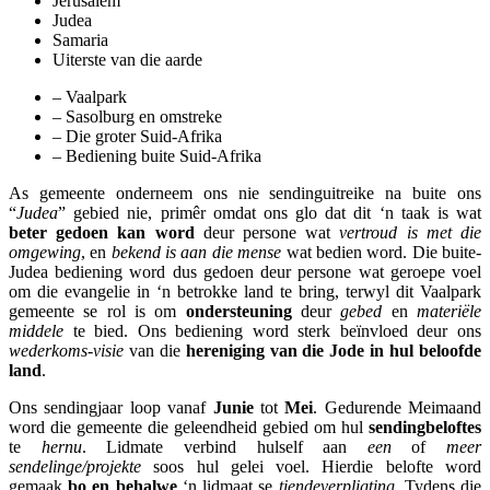
Jerusalem
Judea
Samaria
Uiterste van die aarde
– Vaalpark
– Sasolburg en omstreke
– Die groter Suid-Afrika
– Bediening buite Suid-Afrika
As gemeente onderneem ons nie sendinguitreike na buite ons
“
Judea
” gebied nie, primêr omdat ons glo dat dit ‘n taak is wat
beter gedoen kan word
deur persone wat
vertroud is met die
omgewing
, en
bekend is aan die mense
wat bedien word. Die buite-
Judea bediening word dus gedoen deur persone wat geroepe voel
om die evangelie in ‘n betrokke land te bring, terwyl dit Vaalpark
gemeente se rol is om
ondersteuning
deur
gebed
en
materiële
middele
te bied. Ons bediening word sterk beïnvloed deur ons
wederkoms-visie
van die
hereniging van die Jode in hul beloofde
land
.
Ons sendingjaar loop vanaf
Junie
tot
Mei
. Gedurende Meimaand
word die gemeente die geleendheid gebied om hul
sendingbeloftes
te
hernu
. Lidmate verbind hulself aan
een
of
meer
sendelinge/projekte
soos hul gelei voel. Hierdie belofte word
gemaak
bo en behalwe
‘n lidmaat se
tiendeverpligting
. Tydens die