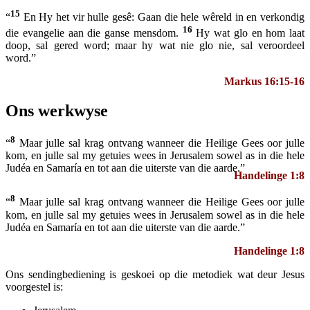
15
“
En Hy het vir hulle gesê: Gaan die hele wêreld in en verkondig
16
die evangelie aan die ganse mensdom.
Hy wat glo en hom laat
doop, sal gered word; maar hy wat nie glo nie, sal veroordeel
word.”
Markus 16:15-16
Ons werkwyse
8
“
Maar julle sal krag ontvang wanneer die Heilige Gees oor julle
kom, en julle sal my getuies wees in Jerusalem sowel as in die hele
Judéa en Samaría en tot aan die uiterste van die aarde.”
Handelinge 1:8
8
“
Maar julle sal krag ontvang wanneer die Heilige Gees oor julle
kom, en julle sal my getuies wees in Jerusalem sowel as in die hele
Judéa en Samaría en tot aan die uiterste van die aarde.”
Handelinge 1:8
Ons sendingbediening is geskoei op die metodiek wat deur Jesus
voorgestel is: