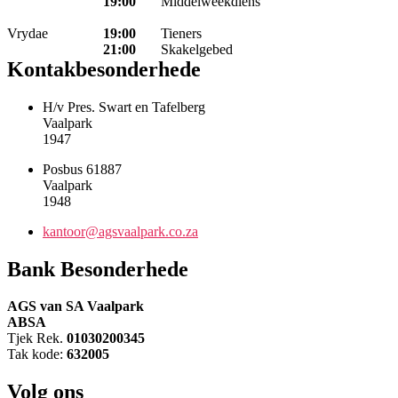
19:00
Middelweekdiens
Vrydae
19:00
Tieners
21:00
Skakelgebed
Kontakbesonderhede
H/v Pres. Swart en Tafelberg
Vaalpark
1947
Posbus 61887
Vaalpark
1948
kantoor@agsvaalpark.co.za
Bank Besonderhede
AGS van SA Vaalpark
ABSA
Tjek Rek.
01030200345
Tak kode:
632005
Volg ons