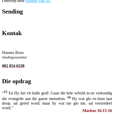
Ontwerp deur
Hannes van As
.
Sending
Kontak
Hannes Roos
Sendingvoorsitter
082 854 6338
Die opdrag
15
“
En Hy het vir hulle gesê: Gaan die hele wêreld in en verkondig
16
die evangelie aan die ganse mensdom.
Hy wat glo en hom laat
doop, sal gered word; maar hy wat nie glo nie, sal veroordeel
word.”
Markus 16:15-16