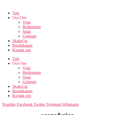
Skip
to
Tuis
the
Oor Ons
content
Visie
Bedieninge
Span
Gebeure
Skakel in
Boodskappe
Kontak ons
Tuis
Oor Ons
Visie
Bedieninge
Span
Gebeure
Skakel in
Boodskappe
Kontak ons
Youtube
Facebook
Twitter
Telegram
Whatsapp