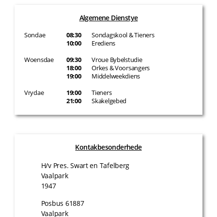
Algemene Dienstye
Sondae
08:30
Sondagskool & Tieners
10:00
Erediens
Woensdae
09:30
Vroue Bybelstudie
18:00
Orkes & Voorsangers
19:00
Middelweekdiens
Vrydae
19:00
Tieners
21:00
Skakelgebed
Kontakbesonderhede
H/v Pres. Swart en Tafelberg
Vaalpark
1947
Posbus 61887
Vaalpark