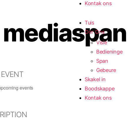
Kontak ons
mediaspan
Tuis
Oor Ons
Visie
Bedieninge
Span
Gebeure
 EVENT
Skakel in
upcoming events
Boodskappe
Kontak ons
RIPTION