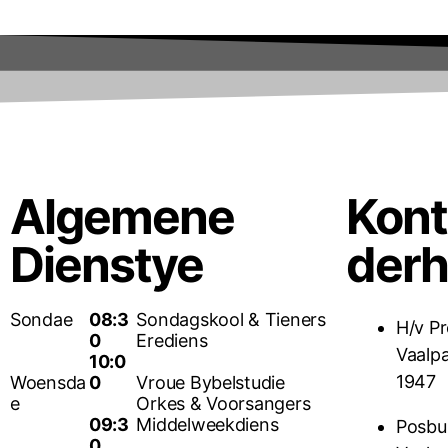
Algemene
Kon
Dienstye
der
Sondae
08:3
Sondagskool & Tieners
H/v Pr
0
Erediens
Vaalp
10:0
1947
Woensda
0
Vroue Bybelstudie
e
Orkes & Voorsangers
09:3
Middelweekdiens
Posbu
0