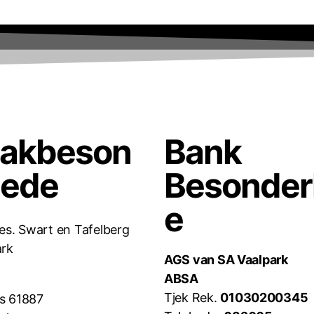
takbeson
Bank
hede
Besonde
e
es. Swart en Tafelberg
ark
AGS van SA Vaalpark
ABSA
Tjek Rek.
01030200345
s 61887