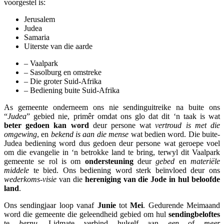
voorgestel is:
Jerusalem
Judea
Samaria
Uiterste van die aarde
– Vaalpark
– Sasolburg en omstreke
– Die groter Suid-Afrika
– Bediening buite Suid-Afrika
As gemeente onderneem ons nie sendinguitreike na buite ons
“
Judea
” gebied nie, primêr omdat ons glo dat dit ‘n taak is wat
beter gedoen kan word
deur persone wat
vertroud is met die
omgewing
, en
bekend is aan die mense
wat bedien word. Die buite-
Judea bediening word dus gedoen deur persone wat geroepe voel
om die evangelie in ‘n betrokke land te bring, terwyl dit Vaalpark
gemeente se rol is om
ondersteuning
deur
gebed
en
materiële
middele
te bied. Ons bediening word sterk beïnvloed deur ons
wederkoms-visie
van die
hereniging van die Jode in hul beloofde
land
.
Ons sendingjaar loop vanaf
Junie
tot
Mei
. Gedurende Meimaand
word die gemeente die geleendheid gebied om hul
sendingbeloftes
te
hernu
. Lidmate verbind hulself aan
een
of
meer