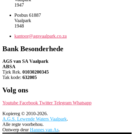
1947
Posbus 61887
Vaalpark
1948
kantoor@agsvaalpark.co.za
Bank Besonderhede
AGS van SA Vaalpark
ABSA
Tjek Rek.
01030200345
Tak kode:
632005
Volg ons
Youtube
Facebook
Twitter
Telegram
Whatsapp
Kopiereg © 2010-2026.
A.G.S. Lewende Waters Vaalpark
.
Alle regte voorbehou.
Ontwerp deur
Hannes van As
.