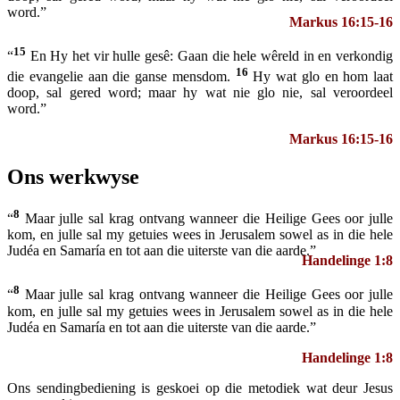
word.”
Markus 16:15-16
15
“
En Hy het vir hulle gesê: Gaan die hele wêreld in en verkondig
16
die evangelie aan die ganse mensdom.
Hy wat glo en hom laat
doop, sal gered word; maar hy wat nie glo nie, sal veroordeel
word.”
Markus 16:15-16
Ons werkwyse
8
“
Maar julle sal krag ontvang wanneer die Heilige Gees oor julle
kom, en julle sal my getuies wees in Jerusalem sowel as in die hele
Judéa en Samaría en tot aan die uiterste van die aarde.”
Handelinge 1:8
8
“
Maar julle sal krag ontvang wanneer die Heilige Gees oor julle
kom, en julle sal my getuies wees in Jerusalem sowel as in die hele
Judéa en Samaría en tot aan die uiterste van die aarde.”
Handelinge 1:8
Ons sendingbediening is geskoei op die metodiek wat deur Jesus