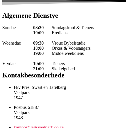
Algemene Dienstye
Sondae
08:30
Sondagskool & Tieners
10:00
Erediens
Woensdae
09:30
Vroue Bybelstudie
18:00
Orkes & Voorsangers
19:00
Middelweekdiens
Vrydae
19:00
Tieners
21:00
Skakelgebed
Kontakbesonderhede
H/v Pres. Swart en Tafelberg
Vaalpark
1947
Posbus 61887
Vaalpark
1948
kantoor@agsvaalpark.co.za