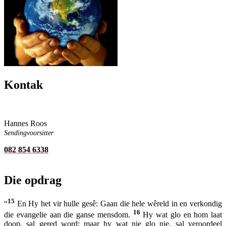
Kontak
Hannes Roos
Sendingvoorsitter
082 854 6338
Die opdrag
15
“
En Hy het vir hulle gesê: Gaan die hele wêreld in en verkondig
16
die evangelie aan die ganse mensdom.
Hy wat glo en hom laat
doop, sal gered word; maar hy wat nie glo nie, sal veroordeel