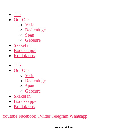
Skip
to
Tuis
the
Oor Ons
content
Visie
Bedieninge
Span
Gebeure
Skakel in
Boodskappe
Kontak ons
Tuis
Oor Ons
Visie
Bedieninge
Span
Gebeure
Skakel in
Boodskappe
Kontak ons
Youtube
Facebook
Twitter
Telegram
Whatsapp