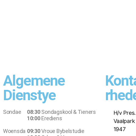
Algemene
Kont
Dienstye
rhed
Sondae
08:30
Sondagskool & Tieners
H/v Pres
10:00
Erediens
Vaalpark
1947
Woensda
09:30
Vroue Bybelstudie