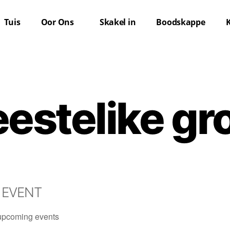
Tuis
Oor Ons
Skakel in
Boodskappe
estelike gr
 EVENT
upcoming events