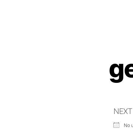
ge
NEXT
No 